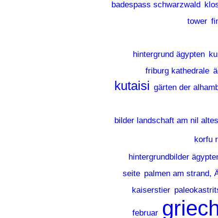
badespass schwarzwald
klo
tower
f
hintergrund ägypten
ku
friburg kathedrale
ä
kutaisi
gärten der alhamb
bilder landschaft am nil alte
korfu 
hintergrundbilder ägypte
seite
palmen am strand, 
kaiserstier
paleokastrit
griec
februar