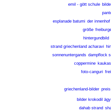
emil - gött schule
bild
pant
esplanade batumi
der innenhof
größe
freiburg
hintergundbild
strand griechenland acharavi
hin
sonnenuntergands
dampflock 
coppermine
kaukas
foto-canguri
fre
griechenland-bilder
preis
bilder krokodil äg
dahab strand
sha