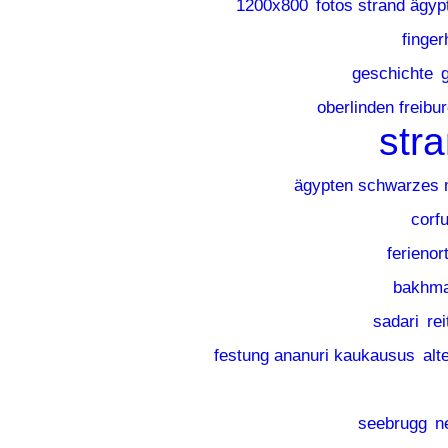
1200x800
fotos strand ägyp
finger
geschichte
oberlinden freibu
str
ägypten schwarzes 
corf
ferienor
bakhma
sadari
rei
festung ananuri kaukausus
alt
seebrugg
n