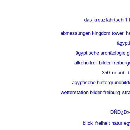
das kreuzfahrtschiff 
abmessungen kingdom tower
h
ägypt
ägyptische archäologie g
alkoholfrei
bilder freibur
350
urlaub
b
ägyptische hintergrundbild
wetterstation bilder freiburg
str
Ð­ÑÐ¿Ð
blick
freiheit natur eg