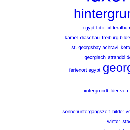
hintergru
egypt foto
bilderalbu
kamel
diaschau
freiburg bilde
st. georgsbay achravi
ket
georgisch
strandbild
geor
ferienort egypt
hintergrundbilder von 
sonnenuntergangszeit
bilder v
winter
sta