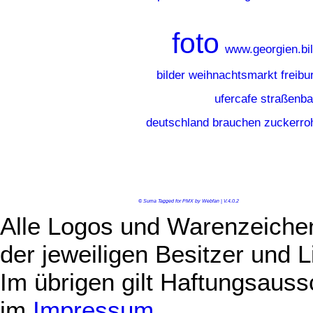
foto
www.georgien.bi
bilder weihnachtsmarkt freibu
ufercafe straßenb
deutschland brauchen zuckerro
© Suma Tagged for PMX by Webfan | V.4.0.2
Alle Logos und Warenzeichen
der jeweiligen Besitzer und L
Im übrigen gilt Haftungsauss
im
Impressum
.