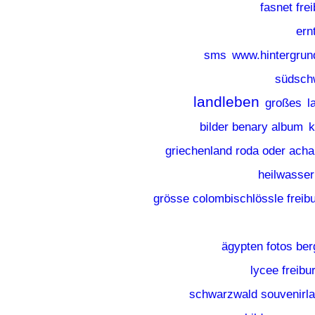
fasnet frei
ern
sms
www.hintergrund
südsch
landleben
großes
l
bilder benary album
k
griechenland roda oder acha
heilwasser
grösse colombischlössle freib
ägypten fotos ber
lycee freibu
schwarzwald souvenirl