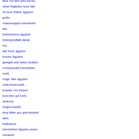
blick zur herz-jesu-kirche...
neuer flughafen luxor bild
nil luxor theben ägypten
große
staatswappen kamelreiter
des
herbstmesse ägypteh
hintergrundbild dahab
wie
alte fotos ägypten
kurorte Ägypten
georgien poti hafen skulptur
schwarzwald kamelreiten
stadt,
magic lake ägypten
südschwarzwald...
kurpark von borjomi
kutschen auf korfu
denkmal
eingeschweißt
berg bilder aus griechenland
altes
kaukausus
kamelreiten Ägypten preise
rustaweli,