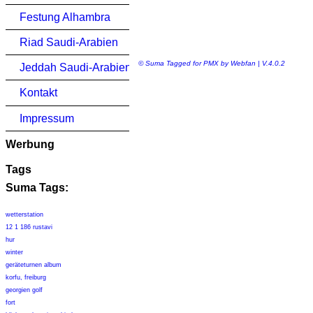
Festung Alhambra
Riad Saudi-Arabien
© Suma Tagged for PMX by Webfan | V.4.0.2
Jeddah Saudi-Arabien
Kontakt
Impressum
Werbung
Tags
Suma Tags:
wetterstation
12 1 186 rustavi
hur
winter
geräteturnen album
korfu, freiburg
georgien golf
fort