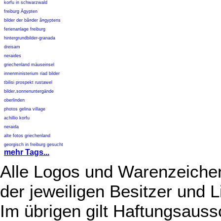
korfu in schwarzwald
freiburg Ägypten
bilder der bã¤der ã¤gyptens
ferienanlage freiburg
hintergrundbilder-granada
dreisam
neraides
griechenland mäuseinsel
innenministerium riad bilder
tbilisi prospekt rustawel
bilder,sonnenuntergände
oberlinden
photos gelina village
achillio korfu
neraida
alte fotos griechenland
georgisch in freiburg gesucht
mehr Tags...
Alle Logos und Warenzeichen
der jeweiligen Besitzer und L
Im übrigen gilt Haftungsauss