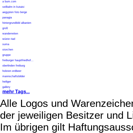
a bum.com
seilbahn in kutaisi
aegypten foto berge
panagia
hintergrundbild albanien
groß
wanderreiten
wüste riad
suma
storchen
gruppe
freiburger hauptfriedhof...
oberlinden freiburg
holsten erdbeer
mannschaftsbilder
heiliger
gallery
mehr Tags...
Alle Logos und Warenzeichen
der jeweiligen Besitzer und L
Im übrigen gilt Haftungsauss