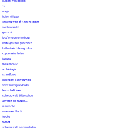
kurpark von borjomi
12
magic
hafen nil luxor
schwarzwald tã½pische bilder
wochenmarkt
gesucht
lyce´e turenne freiburg
korfu gastouri griechisch
kathedrale fribourg fotos
coppermine ferien
kanone
tbilisi,theatre
archäologie
strandfotos
bärenpark schwarzwald
www.hintergrundbilder...
landschaft luxor
schwarzwald bilderschau
ägypten die familie...
maurische
ravennaschlucht
freche
fasnet
schwarzwald souvenirladen