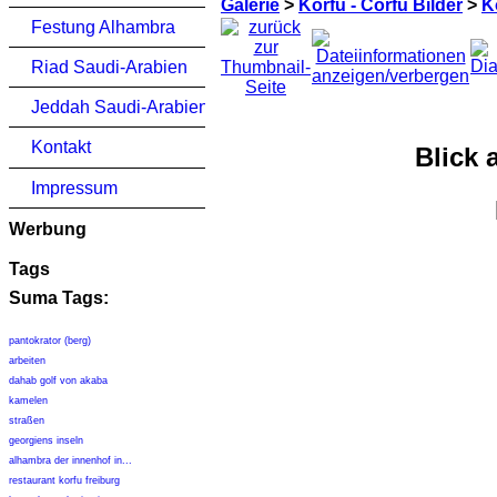
Galerie
>
Korfu - Corfu Bilder
>
K
Festung Alhambra
Riad Saudi-Arabien
Jeddah Saudi-Arabien
Kontakt
Blick 
Impressum
Werbung
Tags
Suma Tags:
pantokrator (berg)
arbeiten
dahab golf von akaba
kamelen
straßen
georgiens inseln
alhambra der innenhof in...
restaurant korfu freiburg