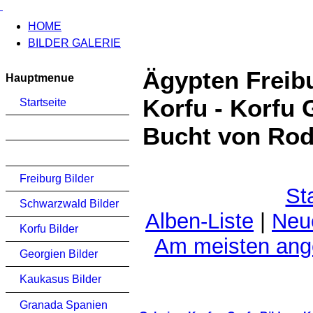
HOME
BILDER GALERIE
Ägypten Freib
Hauptmenue
Korfu - Korfu 
Startseite
Bucht von Rod
Freiburg Bilder
St
Schwarzwald Bilder
Alben-Liste
|
Neu
Korfu Bilder
Am meisten an
Georgien Bilder
Kaukasus Bilder
Granada Spanien