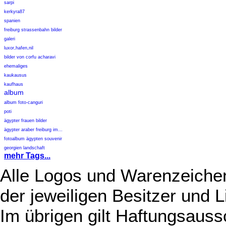
sarpi
kerkyra87
spanien
freiburg strassenbahn bilder
galeri
luxor,hafen,nil
bilder von corfu acharavi
ehemaliges
kaukausus
kaufhaus
album
album foto-canguri
poti
ägypter frauen bilder
ägypter araber freiburg im...
fotoalbum ägypten souvenir
georgien landschaft
mehr Tags...
Alle Logos und Warenzeichen
der jeweiligen Besitzer und L
Im übrigen gilt Haftungsauss