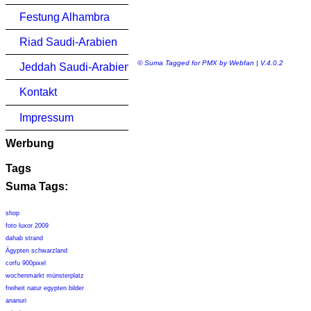
Festung Alhambra
Riad Saudi-Arabien
© Suma Tagged for PMX by Webfan | V.4.0.2
Jeddah Saudi-Arabien
Kontakt
Impressum
Werbung
Tags
Suma Tags:
shop
foto luxor 2009
dahab strand
Ägypten schwarzland
corfu 900pixel
wochenmarkt münsterplatz
freiheit natur egypten bilder
ananuri