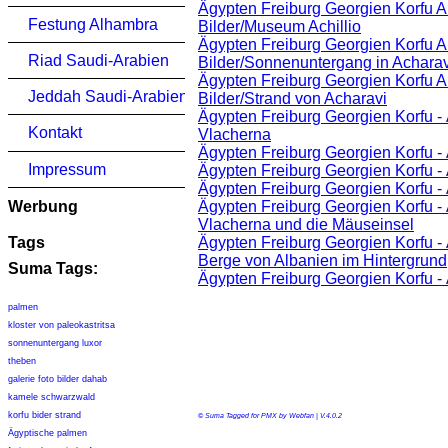
Ägypten Freiburg Georgien Korfu 
Festung Alhambra
Bilder/Museum Achillio
Ägypten Freiburg Georgien Korfu 
Riad Saudi-Arabien
Bilder/Sonnenuntergang in Acharav
Ägypten Freiburg Georgien Korfu 
Jeddah Saudi-Arabien
Bilder/Strand von Acharavi
Ägypten Freiburg Georgien Korfu -
Kontakt
Vlacherna
Ägypten Freiburg Georgien Korfu -
Impressum
Ägypten Freiburg Georgien Korfu -
Ägypten Freiburg Georgien Korfu -
Werbung
Ägypten Freiburg Georgien Korfu -
Vlacherna und die Mäuseinsel
Tags
Ägypten Freiburg Georgien Korfu -
Berge von Albanien im Hintergrund
Suma Tags:
Ägypten Freiburg Georgien Korfu -
palmen
kloster von paleokastritsa
sonnenuntergang luxor
theben
galerie foto bilder dahab
kamele schwarzwald
korfu bider strand
© Suma Tagged for PMX by Webfan | V.4.0.2
Ägyptische palmen