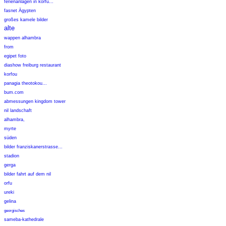
ferienanlagen in korfu...
fasnet Ägypten
großes kamele bilder
alte
wappen alhambra
from
egipet foto
diashow freiburg restaurant
korfou
panagia theotokou...
bum.com
abmessungen kingdom tower
nil landschaft
alhambra,
myrte
süden
bilder franziskanerstrasse...
stadion
gerga
bilder fahrt auf dem nil
orfu
ureki
gelina
georgisches
sameba-kathedrale