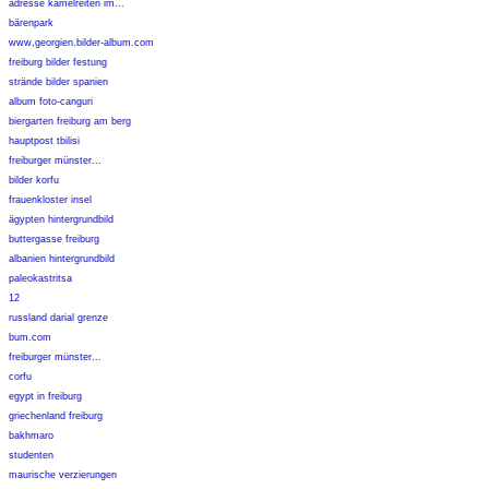
adresse kamelreiten im...
bärenpark
www,georgien.bilder-album.com
freiburg bilder festung
strände bilder spanien
album foto-canguri
biergarten freiburg am berg
hauptpost tbilisi
freiburger münster...
bilder korfu
frauenkloster insel
ägypten hintergrundbild
buttergasse freiburg
albanien hintergrundbild
paleokastritsa
12
russland darial grenze
bum.com
freiburger münster...
corfu
egypt in freiburg
griechenland freiburg
bakhmaro
studenten
maurische verzierungen