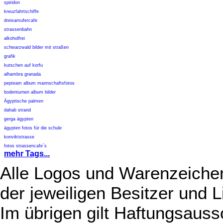
spiridon
kreuzfahrtschiffe
dreisamufercafe
strassenbahn
alkoholfrei
schwarzwald bilder mit straßen
grafik
kutschen auf korfu
alhambra granada
pepteam album mannschaftsfotos
bodenturnen album bilder
Ägyptische palmen
dahab strand
gerga ägypten
ägypten fotos für die schule
konviktstrasse
fotos strassencafe´s
mehr Tags...
Alle Logos und Warenzeichen
der jeweiligen Besitzer und L
Im übrigen gilt Haftungsauss