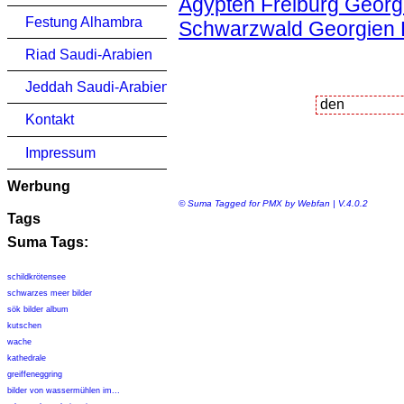
Ägypten Freiburg Georgi
Festung Alhambra
Schwarzwald Georgien K
Riad Saudi-Arabien
Jeddah Saudi-Arabien
Kontakt
Impressum
Werbung
© Suma Tagged for PMX by Webfan | V.4.0.2
Tags
Suma Tags:
schildkrötensee
schwarzes meer bilder
sök bilder album
kutschen
wache
kathedrale
greiffeneggring
bilder von wassermühlen im...