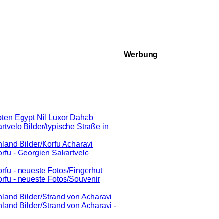
Werbung
pten Egypt Nil Luxor Dahab
tvelo Bilder/typische Straße in
land Bilder/Korfu Acharavi
fu - Georgien Sakartvelo
fu - neueste Fotos/Fingerhut
rfu - neueste Fotos/Souvenir
land Bilder/Strand von Acharavi
land Bilder/Strand von Acharavi -