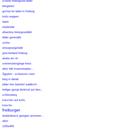
schöne hintergrund bilder
biergarten
grichische läden in freiburg
korfu wappen
dawit
esplanade
alhambra hintergrundbild
bilder generalife
achilles
einsegnungshalle
griechenland freiburg
akaba am nil
sonnenuntergänge-fotos
altes bild muensterplatz...
Ägypten - schwarzes meer
berg in dahab
bilder foto bahnhof waldkirch
heiliger georgi denkmal auf dem...
schlossberg
kutschen auf korfu
kutsche
freiburger
dreiländereck georgien armenien...
alten
1200x800