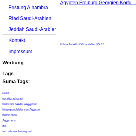
Ägypten Freiburg Georgien Korfu -
Festung Alhambra
Riad Saudi-Arabien
Jeddah Saudi-Arabien
Kontakt
© Suma Tagged for PMX by Webfan | V.4.0.2
Impressum
Werbung
Tags
Suma Tags:
bildet
neraida acharavi
bilder der bã¤der ã¤gyptens
hintergrundbilder von Ägypten
bilderschau
Ägypthens
hur
foto albums hintergrund...