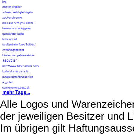
jpg
holsten erdbeer
schwarzwald glaskugeln
zuckerrohrernte
blick zur herz-jesu-kirche...
bauernhaus in ägypten
pantokrator korfu
luxor am nil
straßenbahn fotos freiburg
erfahrungsbericht
kloster von paleokastritsa
aegypten
http://www.bilder-album.com/
korfu kloster panagia...
kutaisi kettenbrücke foto
ã„gypten
sonnenuntergangszeit
mehr Tags...
Alle Logos und Warenzeichen
der jeweiligen Besitzer und L
Im übrigen gilt Haftungsauss