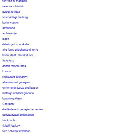
fort von al-masmak
ravennaschlucht
paleokastritsa
ferienanlage freiburg
korfu wappen
strandbad
archäologie
leben
dahab golf von akaba
alte fotos griechenland korfu
korfu stadt, standort der...
ferienorte
dahab strand fotos
korvus
restaurant archaravi
albanien und georgien
entfernung dahab und luxsor
hintergrundbilder-granada
bananenpalmen
Übersicht
dreiländereck georgien armenien...
schwarzwald bilderschau
frankreich
tkibuli fotolarý
foto schwarzwaldhaus