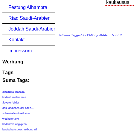
Festung Alhambra
Riad Saudi-Arabien
Jeddah Saudi-Arabien
© Suma Tagged for PMX by Webfan | V.4.0.2
Kontakt
Impressum
Werbung
Tags
Suma Tags:
alhambra granada
bodenturnelemente
ägypter,bilder
das landleben der alten...
schauinsland-seilbahn
wochenmarkt
badenova aegypten
landschaftsbeschreibung nil