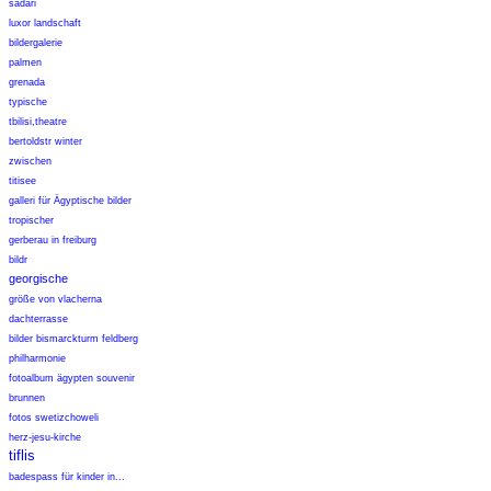
sadari
luxor landschaft
bildergalerie
palmen
grenada
typische
tbilisi,theatre
bertoldstr winter
zwischen
titisee
galleri für Ägyptische bilder
tropischer
gerberau in freiburg
bildr
georgische
größe von vlacherna
dachterrasse
bilder bismarckturm feldberg
philharmonie
fotoalbum ägypten souvenir
brunnen
fotos swetizchoweli
herz-jesu-kirche
tiflis
badespass für kinder in...