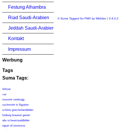
Festung Alhambra
Riad Saudi-Arabien
© Suma Tagged for PMX by Webfan | V.4.0.2
Jeddah Saudi-Arabien
Kontakt
Impressum
Werbung
Tags
Suma Tags:
februar
riad
souvenir seebrugg
zuckerrohr in Ägypten
schöne griechenlandbilder
freiburg brauerei ganter
alte schwarzwaldbilder
egypt nil tourismus