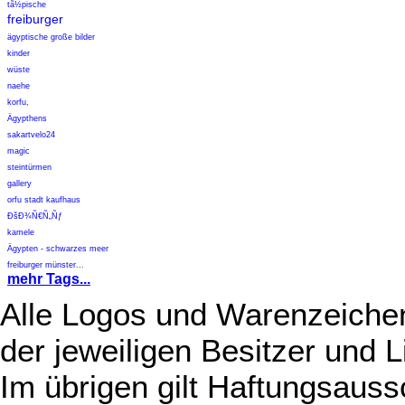
tã½pische
freiburger
ägyptische große bilder
kinder
wüste
naehe
korfu,
Ägypthens
sakartvelo24
magic
steintürmen
gallery
orfu stadt kaufhaus
ÐšÐ¾Ñ€Ñ„Ñƒ
kamele
Ägypten - schwarzes meer
freiburger münster...
mehr Tags...
Alle Logos und Warenzeichen
der jeweiligen Besitzer und L
Im übrigen gilt Haftungsauss