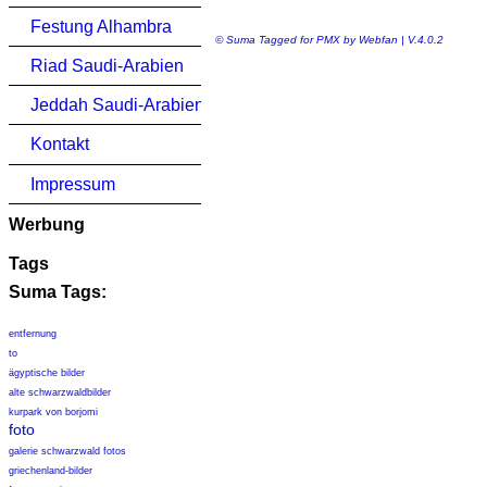
Festung Alhambra
© Suma Tagged for PMX by Webfan | V.4.0.2
Riad Saudi-Arabien
Jeddah Saudi-Arabien
Kontakt
Impressum
Werbung
Tags
Suma Tags:
entfernung
to
ägyptische bilder
alte schwarzwaldbilder
kurpark von borjomi
foto
galerie schwarzwald fotos
griechenland-bilder