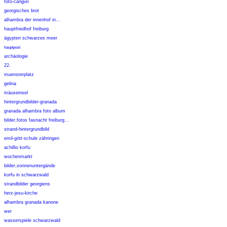
foto-canguri
georgisches brot
alhambra der innenhof in...
hauptfriedhof freiburg
ägypten schwarzes meer
hauptpost
archäologie
22.
muensterplatz
gelina
mäuseinsel
hintergrundbilder-granada
granada alhambra foto album
bilder,fotos fasnacht freiburg...
strand-hintergrundbild
emil-gött-schule zähringen
achillio korfu
wochenmarkt
bilder,sonnenuntergände
korfu in schwarzwald
strandbilder georgiens
herz-jesu-kirche
alhambra granada kanone
wer
wasserspiele schwarzwald