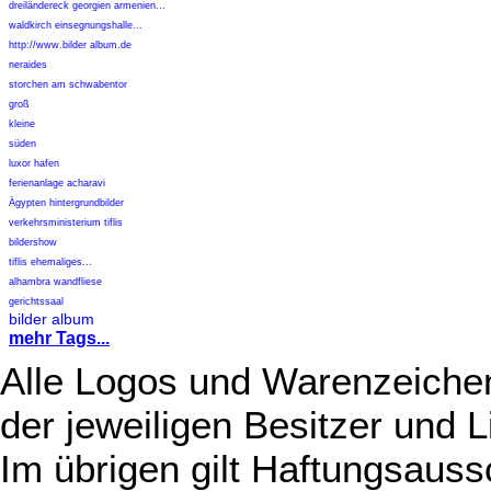
dreiländereck georgien armenien...
waldkirch einsegnungshalle...
http://www.bilder album.de
neraides
storchen am schwabentor
groß
kleine
süden
luxor hafen
ferienanlage acharavi
Ägypten hintergrundbilder
verkehrsministerium tiflis
bildershow
tiflis ehemaliges...
alhambra wandfliese
gerichtssaal
bilder album
mehr Tags...
Alle Logos und Warenzeichen
der jeweiligen Besitzer und L
Im übrigen gilt Haftungsauss