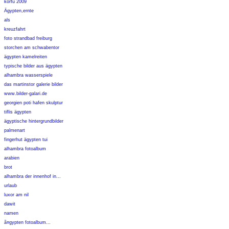
korfu 2009
Ägypten,ernte
als
kreuzfahrt
foto strandbad freiburg
storchen am schwabentor
ägypten kamelreiten
typische bilder aus ägypten
alhambra wasserspiele
das martinstor galerie bilder
www.bilder-galari.de
georgien poti hafen skulptur
tiflis ägypten
ägyptische hintergrundbilder
palmenart
fingerhut ägypten tui
alhambra fotoalbum
arabien
brot
alhambra der innenhof in...
urlaub
luxor am nil
dawit
namen
ã¤gypten fotoalbum...