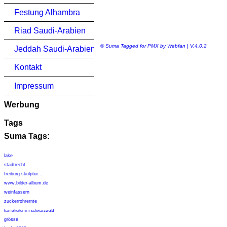
Festung Alhambra
Riad Saudi-Arabien
© Suma Tagged for PMX by Webfan | V.4.0.2
Jeddah Saudi-Arabien
Kontakt
Impressum
Werbung
Tags
Suma Tags:
lake
stadtrecht
freiburg skulptur...
www.bilder-album.de
weinfässern
zuckerrohrernte
kamelreiten im schwarzwald
grösse