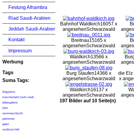
Festung Alhambra
Riad Saudi-Arabien
Bahnhof Waldkirch
16057 x
B
Jeddah Saudi-Arabien
angesehen
Schwarzwald
ange
Kontakt
Breitnau
15165 x
B
angesehen
Schwarzwald
ange
Impressum
Waldkirch
13566 x
Burg
Werbung
angesehen
Schwarzwald
ange
Tags
Burg Staufen
14366 x
die Elz
angesehen
Schwarzwald
x ang
Suma Tags:
Waldkirch
16137 x
Wa
ã¤gyptens
angesehen
Schwarzwald
ange
kutschenfahrt korfu stadt
197 Bilder auf 10 Seite(n)
bildergallerie
fahrt
ravennaschlucht
palmenart
galeri
straßenschild