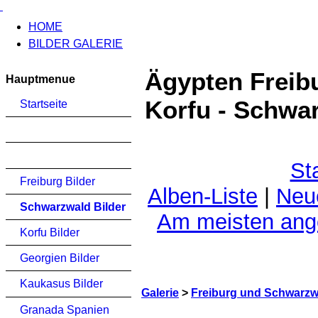
HOME
BILDER GALERIE
Ägypten Freib
Hauptmenue
Korfu - Schwar
Startseite
St
Freiburg Bilder
Alben-Liste
|
Neu
Schwarzwald Bilder
Am meisten an
Korfu Bilder
Georgien Bilder
Kaukasus Bilder
Galerie
>
Freiburg und Schwarzwa
Granada Spanien