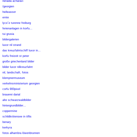
neraida acharavi
/georgien
heilwasser
ernte
lyce´e turenne freiburg
ferienanlagen in korfu...
tui grusia
bildergalerien
luxor nil strand
das kreuzfahrtschiff luxor in...
korfu freizeit st peter
große griechenland bilder
bilder luxor nilkreuzfahrt
nil, landschaft, fotos
klempnermuseum
verkehrsministerium georgien
corfu 900pixel
brauerei darial
alte schwarzwaldbilder
hintergrundbilder...
coppermine
schildkrötensee in tiflis
benary
kerkyra
fotos alhambra löwenbrunnen