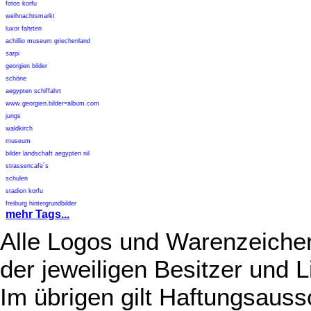
fotos korfu
weihnachtsmarkt
luxor fahrten
achillio museum griechenland
sarpi
georgien bilder
schöne
aegypten schiffahrt
www.georgien.bilder=album.com
jungs
waldkirch
museum
bilder landschaft aegypten nil
strassencafe´s
schulen
stadion korfu
freiburg hintergrundbilder
mehr Tags...
Alle Logos und Warenzeichen
der jeweiligen Besitzer und L
Im übrigen gilt Haftungsauss