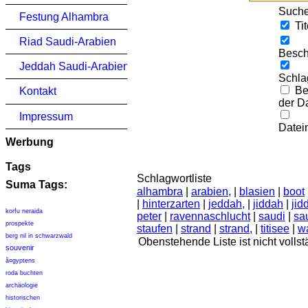
Suche
Festung Alhambra
Tit
Riad Saudi-Arabien
Besch
Jeddah Saudi-Arabien
Schla
Be
Kontakt
der Da
Impressum
Datei
Werbung
Tags
Schlagwortliste
Suma Tags:
alhambra
|
arabien,
|
blasien
|
boot
|
hinterzarten
|
jeddah,
|
jiddah
|
jid
korfu neraida
peter
|
ravennaschlucht
|
saudi
|
sa
prospekte
staufen
|
strand
|
strand,
|
titisee
|
w
berg nil in schwarzwald
Obenstehende Liste ist nicht volls
souvenir
ã¤gyptens
roda buchten
archäologie
historischen