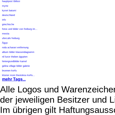
hauptpost tbilissi
myrte
kyrort batumi
deutschland
info
griechische
fotos und bilder von freiburg im...
mestia
ufercafe freiburg
Ägyp:
roda acharavi entfernung
album bilder klassendiagramm
nil luxor theben ägypten
hintergrundbilder kamel
gelina village bilder galerie
brunnen korfu
kloster moni theotokou korfu...
mehr Tags...
Alle Logos und Warenzeichen
der jeweiligen Besitzer und L
Im übrigen gilt Haftungsauss