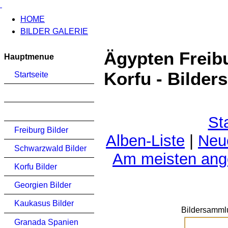
HOME
BILDER GALERIE
Ägypten Freib
Hauptmenue
Korfu - Bilde
Startseite
St
Freiburg Bilder
Alben-Liste
|
Neu
Schwarzwald Bilder
Am meisten an
Korfu Bilder
Georgien Bilder
Kaukasus Bilder
Bildersamml
Granada Spanien