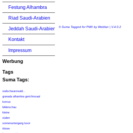
Festung Alhambra
Riad Saudi-Arabien
© Suma Tagged for PMX by Webfan | V.4.0.2
Jeddah Saudi-Arabien
Kontakt
Impressum
Werbung
Tags
Suma Tags:
südschwarzwald...
granada alhambra gerichtssaal
korvus
bilderschau
kleine
süden
sonnenuntergang luxor
titisee