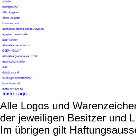
schule
bildergallerie
tiflis ägypten
corfu 900pixel
korfu archavi
sonnenuntergang dahab Ägypten
ägypter frauen bilder
luxor fahrten
alhambra damenturm
ÐšÐ¾Ñ€Ñ„Ñƒ
alhambra granada kreuzfahrt
mannschaftsbilder
insel
dahab strand
freiburger hauptfriedhof...
luxor,hafen,nil
landleben am nil
mehr Tags...
Alle Logos und Warenzeichen
der jeweiligen Besitzer und L
Im übrigen gilt Haftungsauss