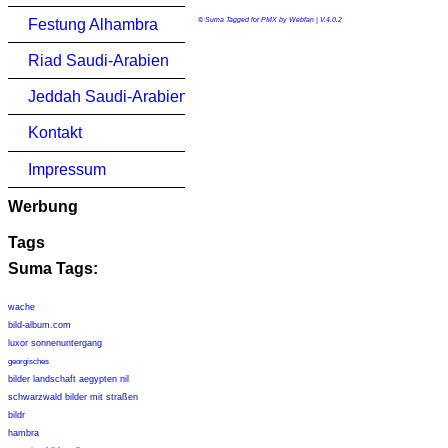
Festung Alhambra
© Suma Tagged for PMX by Webfan | V.4.0.2
Riad Saudi-Arabien
Jeddah Saudi-Arabien
Kontakt
Impressum
Werbung
Tags
Suma Tags:
wache
bild-album.com
luxor sonnenuntergang
georgisches
bilder landschaft aegypten nil
schwarzwald bilder mit straßen
bildr
hambra