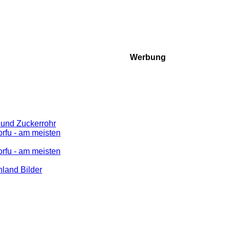
Werbung
 und Zuckerrohr
rfu - am meisten
rfu - am meisten
nland Bilder