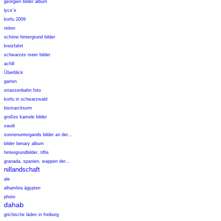
georgien bilder album
lyce´e
korfu 2009
reiten
schöne hintergrund bilder
kreizfahrt
schwarzes meer bilder
achill
Überblick
garten
strassenbahn foto
korfu in schwarzwald
bismarckturm
großes kamele bilder
saudi
sonnenuntergands bilder an der...
bilder benary album
hintergrundbilder, tiflis
granada, spanien, wappen der...
nillandschaft
ale
alhambra ägypten
photo
dahab
grichische läden in freiburg