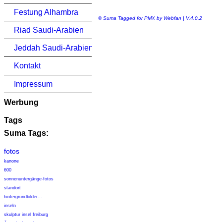
Festung Alhambra
© Suma Tagged for PMX by Webfan | V.4.0.2
Riad Saudi-Arabien
Jeddah Saudi-Arabien
Kontakt
Impressum
Werbung
Tags
Suma Tags:
fotos
kanone
600
sonnenuntergänge-fotos
standort
hintergrundbilder...
inseln
skulptur insel freiburg