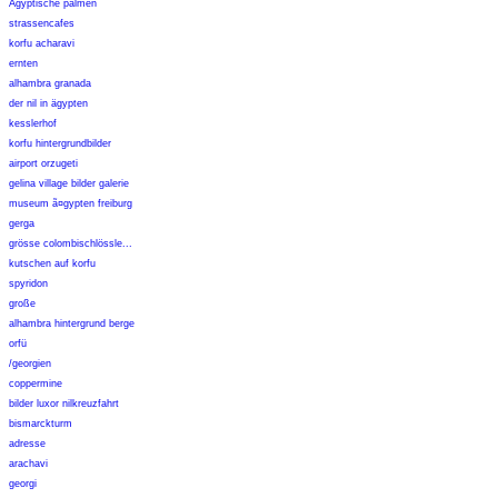
Ägyptische palmen
strassencafes
korfu acharavi
ernten
alhambra granada
der nil in ägypten
kesslerhof
korfu hintergrundbilder
airport orzugeti
gelina village bilder galerie
museum ã¤gypten freiburg
gerga
grösse colombischlössle...
kutschen auf korfu
spyridon
große
alhambra hintergrund berge
orfü
/georgien
coppermine
bilder luxor nilkreuzfahrt
bismarckturm
adresse
arachavi
georgi