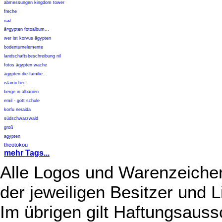
abmessungen kingdom tower
freche
riad
ã¤gypten fotoalbum...
wer ist korvus ägypten
bodenturnelemente
landschaftsbeschreibung nil
fotos ägypten wache
ägypten die familie...
islamicher
berge in albanien
emil - gött schule
korfu neraida
südschwarzwald
groß
agypten
theotokou
mehr Tags...
Alle Logos und Warenzeichen
der jeweiligen Besitzer und L
Im übrigen gilt Haftungsauss