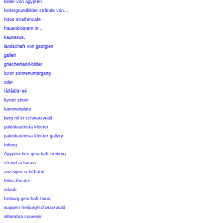
bilder von ägypten
hintergrundbilder strände von...
fotos straßencafe
frauenklöstern in...
kaukasus,
landschaft von georgien
galleri
griechenland-bilder
luxor sonnenuntergang
oder
ïåðåâîä÷èê
kyrort shovi
kanonenplatz
berg nil in schwarzwald
paleokastrista kloster
paleokastritsa kloster gallery
friburg
Ägyptisches geschäft freiburg
strand acharavi
anzeigen schifffahrt
tbilisi,theatre
urlaub
freiburg geschäft haus
wappen freiburg/schwarzwald
alhambra souvenir