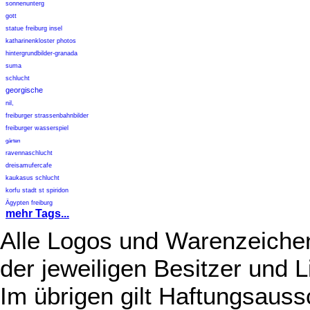
sonnenunterg
gott
statue freiburg insel
katharinenkloster photos
hintergrundbilder-granada
suma
schlucht
georgische
nil,
freiburger strassenbahnbilder
freiburger wasserspiel
gärten
ravennaschlucht
dreisamufercafe
kaukasus schlucht
korfu stadt st spiridon
Ägypten freiburg
mehr Tags...
Alle Logos und Warenzeichen
der jeweiligen Besitzer und L
Im übrigen gilt Haftungsauss