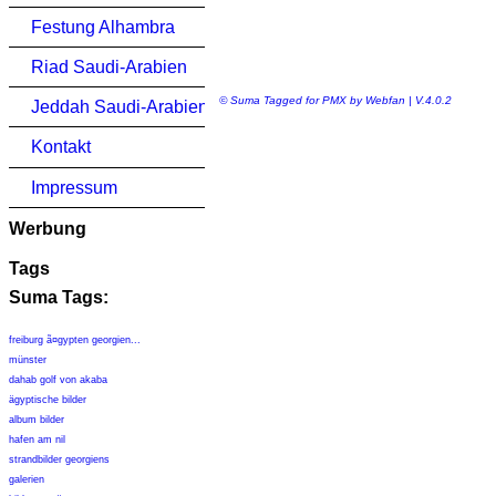
Festung Alhambra
Riad Saudi-Arabien
© Suma Tagged for PMX by Webfan | V.4.0.2
Jeddah Saudi-Arabien
Kontakt
Impressum
Werbung
Tags
Suma Tags:
freiburg ã¤gypten georgien...
münster
dahab golf von akaba
ägyptische bilder
album bilder
hafen am nil
strandbilder georgiens
galerien