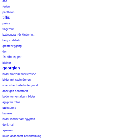
das
ferien
pantheon
tiflis
preise
fingerhut
badespass für kinder in...
berg in dahab
greiffeneggring
den
freiburger
kleiner
georgien
bilder franziskanerstrasse...
bilder mit steintürmen
islamicher bilderhintergrund
anzeigen schifffahrt
bodenturnen album bilder
ägypten fotos
steintürme
kamele
bilder landschaft agypten
denkmal
spanien,
luxor landschaft beschreibung