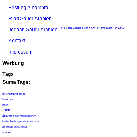
Festung Alhambra
Riad Saudi-Arabien
© Suma Tagged for PMX by Webfan | V.4.0.2
Jeddah Saudi-Arabien
Kontakt
Impressum
Werbung
Tags
Suma Tags:
nil kreizfahrt fotos
bum.com
haus
luxor
ã¤gypten hintergrundbilder
bilder freiburger straßenbahn
gerberau in freiburg
wasser