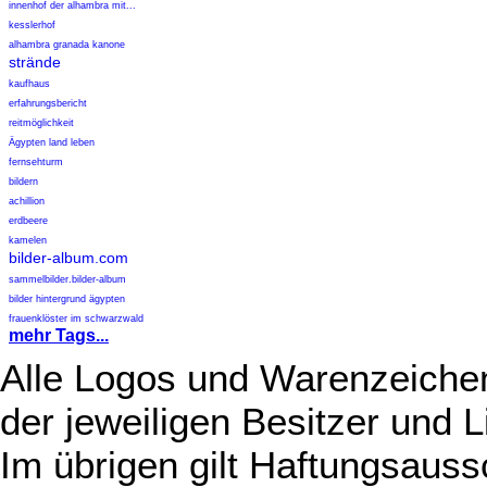
innenhof der alhambra mit...
kesslerhof
alhambra granada kanone
strände
kaufhaus
erfahrungsbericht
reitmöglichkeit
Ägypten land leben
fernsehturm
bildern
achillion
erdbeere
kamelen
bilder-album.com
sammelbilder.bilder-album
bilder hintergrund ägypten
frauenklöster im schwarzwald
mehr Tags...
Alle Logos und Warenzeichen
der jeweiligen Besitzer und L
Im übrigen gilt Haftungsauss