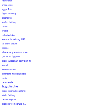
martinstor
www.fotos
egypt foto
Ägyp: freiburg
alkoholfrei
korfou freiburg
turnen
wüste
sakartvelo24
stadtrecht freiburg 1120
tui bilder album
grosse
alhambra granada schnee
gibt es in Ägypten...
bilder landschaft aegypten nil
kamel
löwenbrunnen
alhambra hintergrundbild
ureki
mtazminda
ägyptische
bilder luxor nilkreuzfahrt
stalin freiburg
muensterplatz
bildbilder von schule in...