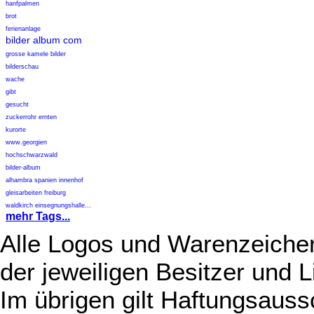
hanfpalmen
brot
ferienanlage
bilder album com
grosse kamele bilder
bilderschau
wache
gibt
gesucht
zuckerrohr ernten
kurorte
www.georgien
hochschwarzwald
bilder-album
alhambra spanien innenhof
gleisarbeiten freiburg
waldkirch einsegnungshalle...
mehr Tags...
Alle Logos und Warenzeichen
der jeweiligen Besitzer und L
Im übrigen gilt Haftungsauss