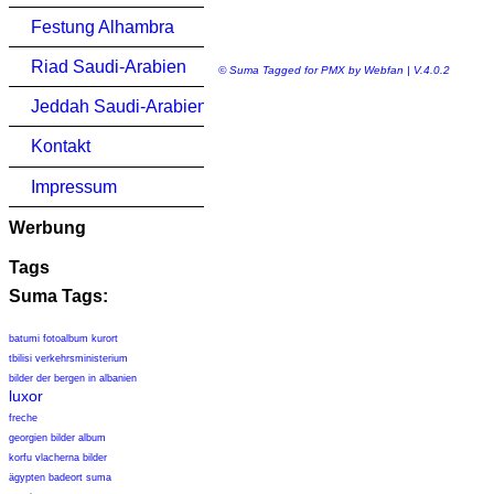
Festung Alhambra
Riad Saudi-Arabien
© Suma Tagged for PMX by Webfan | V.4.0.2
Jeddah Saudi-Arabien
Kontakt
Impressum
Werbung
Tags
Suma Tags:
batumi fotoalbum kurort
tbilisi verkehrsministerium
bilder der bergen in albanien
luxor
freche
georgien bilder album
korfu vlacherna bilder
ägypten badeort suma