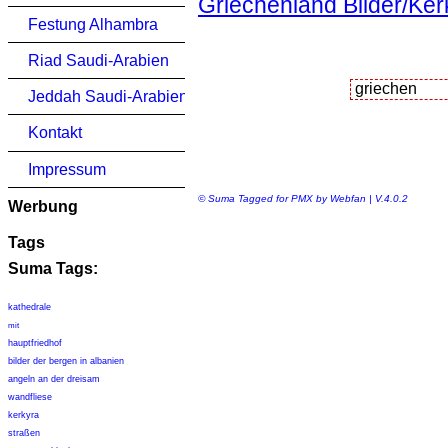
Griechenland Bilder/Kerk
Festung Alhambra
Riad Saudi-Arabien
Jeddah Saudi-Arabien
Kontakt
Impressum
© Suma Tagged for PMX by Webfan | V.4.0.2
Werbung
Tags
Suma Tags:
kathedrale
mit
hauptfriedhof
bilder der bergen in albanien
angeln an der dreisam
wandfliese
kerkyra
straßen