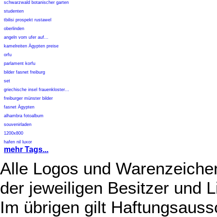
schwarzwald botanischer garten
studenten
tbilisi prospekt rustawel
oberlinden
angeln vom ufer auf...
kamelreiten Ägypten preise
orfu
parlament korfu
bilder fasnet freiburg
set
griechische insel frauenkloster...
freiburger münster bilder
fasnet Ägypten
alhambra fotoalbum
souvenirladen
1200x800
hafen nil luxor
mehr Tags...
Alle Logos und Warenzeichen
der jeweiligen Besitzer und L
Im übrigen gilt Haftungsauss