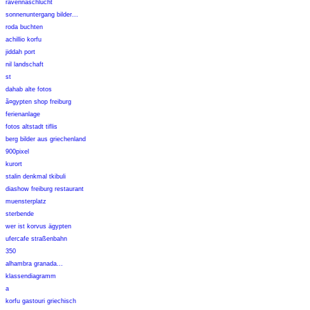
ravennaschlucht
sonnenuntergang bilder...
roda buchten
achillio korfu
jiddah port
nil landschaft
st
dahab alte fotos
ã¤gypten shop freiburg
ferienanlage
fotos altstadt tiflis
berg bilder aus griechenland
900pixel
kurort
stalin denkmal tkibuli
diashow freiburg restaurant
muensterplatz
sterbende
wer ist korvus ägypten
ufercafe straßenbahn
350
alhambra granada...
klassendiagramm
a
korfu gastouri griechisch