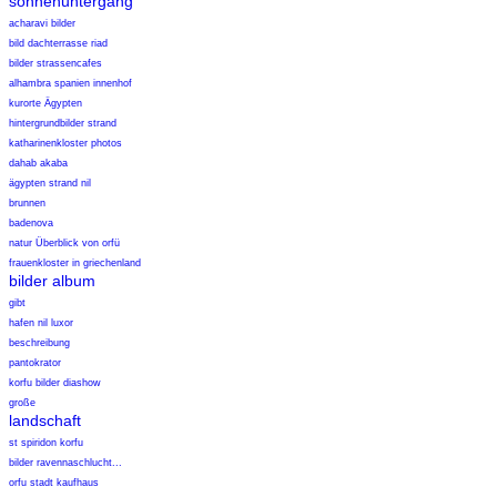
sonnenuntergang
acharavi bilder
bild dachterrasse riad
bilder strassencafes
alhambra spanien innenhof
kurorte Ägypten
hintergrundbilder strand
katharinenkloster photos
dahab akaba
ägypten strand nil
brunnen
badenova
natur Überblick von orfü
frauenkloster in griechenland
bilder album
gibt
hafen nil luxor
beschreibung
pantokrator
korfu bilder diashow
große
landschaft
st spiridon korfu
bilder ravennaschlucht...
orfu stadt kaufhaus