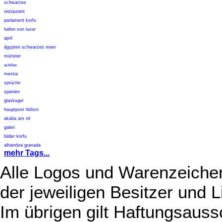
schwarzes
restaurant
parlament korfu
hafen von luxor
april
ägypten schwarzes meer
münster
achilles
mestia
sprüche
spanien
glaskugel
hauptpost tbilissi
akaba am nil
galeri
bilder korfu
alhambra granada
mehr Tags...
Alle Logos und Warenzeichen
der jeweiligen Besitzer und L
Im übrigen gilt Haftungsauss