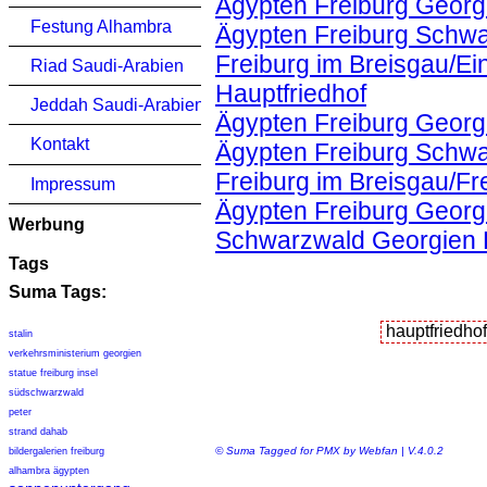
Ägypten Freiburg Georg
Festung Alhambra
Ägypten Freiburg Schwa
Freiburg im Breisgau/Ei
Riad Saudi-Arabien
Hauptfriedhof
Jeddah Saudi-Arabien
Ägypten Freiburg Georg
Kontakt
Ägypten Freiburg Schwa
Freiburg im Breisgau/Fr
Impressum
Ägypten Freiburg Georgi
Werbung
Schwarzwald Georgien K
Tags
Suma Tags:
stalin
verkehrsministerium georgien
statue freiburg insel
südschwarzwald
peter
strand dahab
© Suma Tagged for PMX by Webfan | V.4.0.2
bildergalerien freiburg
alhambra ägypten