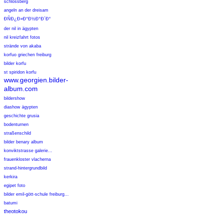
schlossberg
angeln an der dreisam
Ð­ÑÐ¿Ð»Ð°Ð½Ð°Ð´Ð°
der nil in ägypten
nil kreizfahrt fotos
strände von akaba
korfuo griechen freiburg
bilder korfu
st spiridon korfu
www.georgien.bilder-
album.com
bildershow
diashow ägypten
geschichte grusia
bodenturnen
straßenschild
bilder benary album
konviktstrasse galerie...
frauenkloster vlacherna
strand-hintergrundbild
kerkira
egipet foto
bilder emil-gött-schule freiburg...
batumi
theotokou