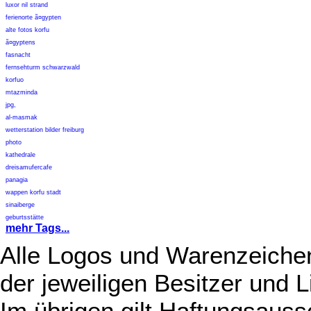
luxor nil strand
ferienorte ã¤gypten
alte fotos korfu
ã¤gyptens
fasnacht
fernsehturm schwarzwald
korfuo
mtazminda
jpg,
al-masmak
wetterstation bilder freiburg
photo
kathedrale
dreisamufercafe
panagia
wappen korfu stadt
sinaiberge
geburtsstätte
mehr Tags...
Alle Logos und Warenzeichen
der jeweiligen Besitzer und L
Im übrigen gilt Haftungsauss