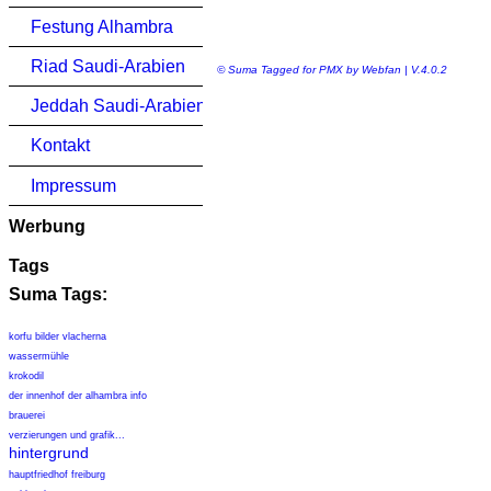
Festung Alhambra
Riad Saudi-Arabien
© Suma Tagged for PMX by Webfan | V.4.0.2
Jeddah Saudi-Arabien
Kontakt
Impressum
Werbung
Tags
Suma Tags:
korfu bilder vlacherna
wassermühle
krokodil
der innenhof der alhambra info
brauerei
verzierungen und grafik...
hintergrund
hauptfriedhof freiburg