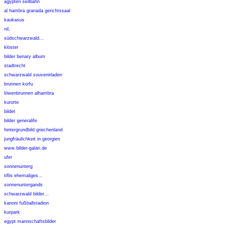
ägypten seilbahn
al hambra granada gerichtssaal
kaukasus
nil,
südschwarzwald...
klöster
bilder benary album
stadtrecht
schwarzwald souvenirladen
brunnen korfu
löwenbrunnen alhambra
kurorte
bildet
bilder generalife
hintergrundbild griechenland
jungfräulichkeit in georgien
www.bilder-galari.de
ufer
sonnenunterg
tiflis ehemaliges...
sonnenuntergands
schwarzwald bilder...
kanoni fußballstadion
kurpark
egypt mannschaftsbilder