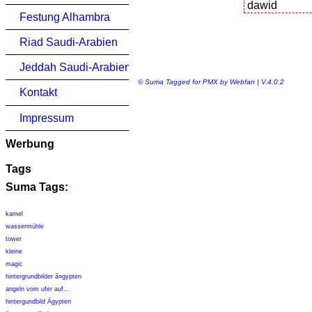
Festung Alhambra
Riad Saudi-Arabien
Jeddah Saudi-Arabien
© Suma Tagged for PMX by Webfan | V.4.0.2
Kontakt
Impressum
Werbung
Tags
Suma Tags:
kamel
wassermühle
tower
kleine
magic
hintergrundbilder ã¤gypten
angeln vom ufer auf...
hintergundbild Ägypten