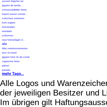
souvenir fingerhut set
ägypten die familie...
schwarzwaldbilder titisee
borjomi wasser vertrieb...
schluchsee steintürme
korfu wappen
kanonenplatz
eisenbahn
schluchsee
neue ferienanlagen in...
alte
tbilisi verkehrsministerium
luxor nil strand
ägypten fotos für die schule
coppermine ferien
palmen
granada,
mehr Tags...
Alle Logos und Warenzeichen
der jeweiligen Besitzer und L
Im übrigen gilt Haftungsauss