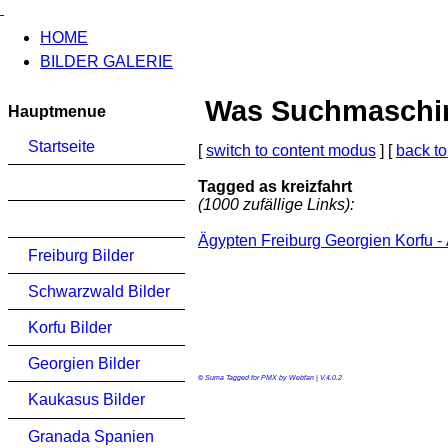
HOME
BILDER GALERIE
Was Suchmaschinen
Hauptmenue
Startseite
[
switch to content modus
] [
back to
Tagged as kreizfahrt
(1000 zufällige Links):
Ägypten Freiburg Georgien Korfu - 
Freiburg Bilder
Schwarzwald Bilder
Korfu Bilder
Georgien Bilder
© Suma Tagged for PMX by Webfan | V.4.0.2
Kaukasus Bilder
Granada Spanien