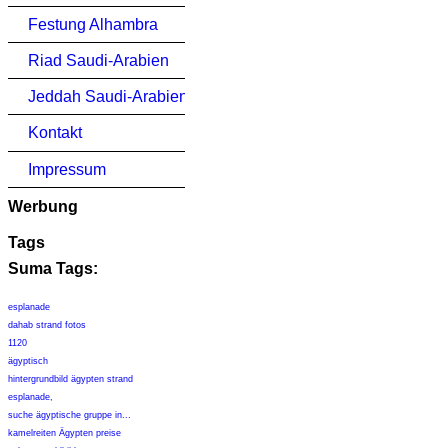
Festung Alhambra
Riad Saudi-Arabien
Jeddah Saudi-Arabien
Kontakt
Impressum
Werbung
Tags
Suma Tags:
esplanade
dahab strand fotos
1120
ägyptisch
hintergrundbild ägypten strand
esplanade,
suche ägyptische gruppe in...
kamelreiten Ägypten preise