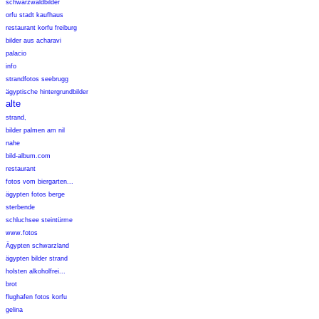
schwarzwaldbilder
orfu stadt kaufhaus
restaurant korfu freiburg
bilder aus acharavi
palacio
info
strandfotos seebrugg
ägyptische hintergrundbilder
alte
strand,
bilder palmen am nil
nahe
bild-album.com
restaurant
fotos vom biergarten...
ägypten fotos berge
sterbende
schluchsee steintürme
www.fotos
Ägypten schwarzland
ägypten bilder strand
holsten alkoholfrei...
brot
flughafen fotos korfu
gelina