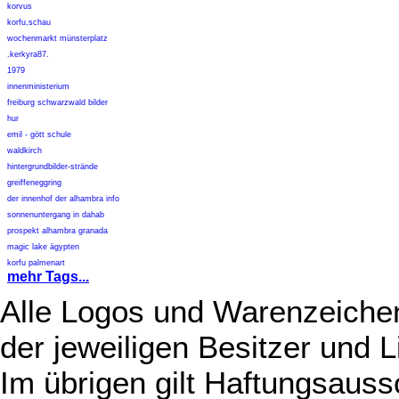
korvus
korfu,schau
wochenmarkt münsterplatz
.kerkyra87.
1979
innenministerium
freiburg schwarzwald bilder
hur
emil - gött schule
waldkirch
hintergrundbilder-strände
greiffeneggring
der innenhof der alhambra info
sonnenuntergang in dahab
prospekt alhambra granada
magic lake ägypten
korfu palmenart
mehr Tags...
Alle Logos und Warenzeichen
der jeweiligen Besitzer und L
Im übrigen gilt Haftungsauss