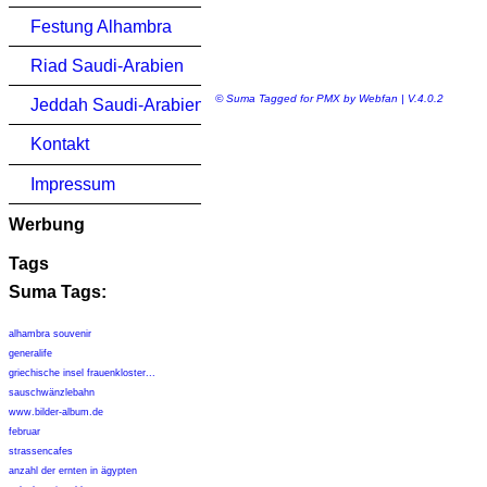
Festung Alhambra
Riad Saudi-Arabien
© Suma Tagged for PMX by Webfan | V.4.0.2
Jeddah Saudi-Arabien
Kontakt
Impressum
Werbung
Tags
Suma Tags:
alhambra souvenir
generalife
griechische insel frauenkloster...
sauschwänzlebahn
www.bilder-album.de
februar
strassencafes
anzahl der ernten in ägypten