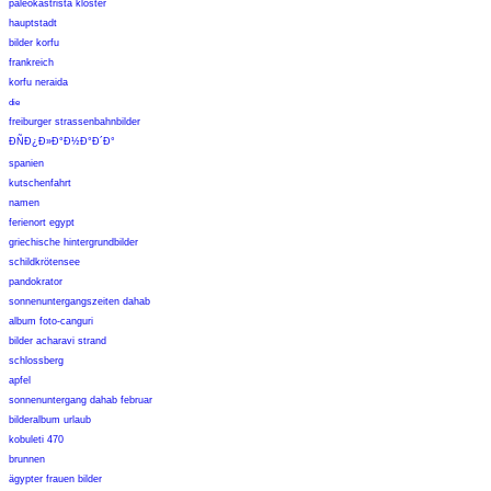
paleokastrista kloster
hauptstadt
bilder korfu
frankreich
korfu neraida
die
freiburger strassenbahnbilder
Ð­ÑÐ¿Ð»Ð°Ð½Ð°Ð´Ð°
spanien
kutschenfahrt
namen
ferienort egypt
griechische hintergrundbilder
schildkrötensee
pandokrator
sonnenuntergangszeiten dahab
album foto-canguri
bilder acharavi strand
schlossberg
apfel
sonnenuntergang dahab februar
bilderalbum urlaub
kobuleti 470
brunnen
ägypter frauen bilder