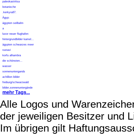
paleokastritsa
botanische
.kerkyra87.
Ägyp:
ägypten seilbahn
a
luxor neuer flughafen
hintergrundbilder kamel...
ägypten schwarzes meer
rustavi
korfu alhambra
die schönsten...
wasser
sonnenuntergands
achillion bilder
freiburg/schwarzwald
bilder,sonnenuntergände
mehr Tags...
Alle Logos und Warenzeichen
der jeweiligen Besitzer und L
Im übrigen gilt Haftungsauss