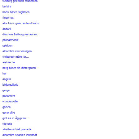
freiburg griechen studenten
kerkira
korfu bilder flughafen
fingerhut
alte fotos griechenland korfu
anzahl
diashow freiburg restaurant
philharmonie
spiridon
alhambra verzierungen
freiburger münster...
arabische
berg bilder als hintergrund
hur
angeln
bildergallerie
gerga
parlament
wundervolle
garten
generalife
gibt es in Ägypten...
festung
straßenschild granada
alhambra spanien innenhof