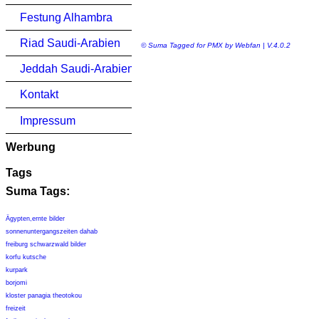
Festung Alhambra
Riad Saudi-Arabien
© Suma Tagged for PMX by Webfan | V.4.0.2
Jeddah Saudi-Arabien
Kontakt
Impressum
Werbung
Tags
Suma Tags:
Ägypten,ernte bilder
sonnenuntergangszeiten dahab
freiburg schwarzwald bilder
korfu kutsche
kurpark
borjomi
kloster panagia theotokou
freizeit