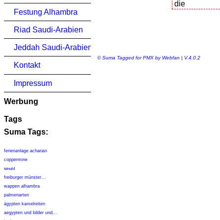
Festung Alhambra
Riad Saudi-Arabien
Jeddah Saudi-Arabien
© Suma Tagged for PMX by Webfan | V.4.0.2
Kontakt
Impressum
Werbung
Tags
Suma Tags:
ferienanlage acharavi
coppermine
tetnuld
freiburger münster...
wappen alhambra
palmenarten
ägypten kamelreiten
aegypten und bilder und...