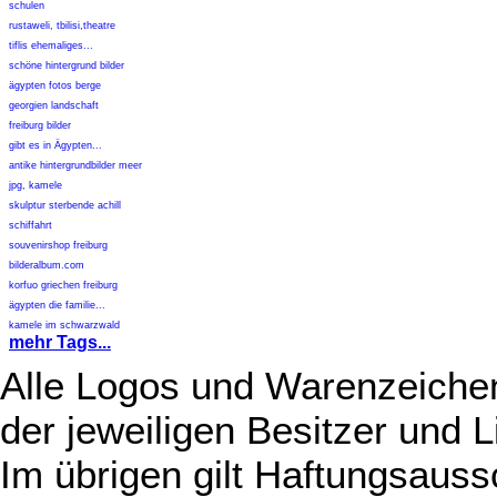
schulen
rustaweli, tbilisi,theatre
tiflis ehemaliges...
schöne hintergrund bilder
ägypten fotos berge
georgien landschaft
freiburg bilder
gibt es in Ägypten...
antike hintergrundbilder meer
jpg, kamele
skulptur sterbende achill
schiffahrt
souvenirshop freiburg
bilderalbum.com
korfuo griechen freiburg
ägypten die familie...
kamele im schwarzwald
mehr Tags...
Alle Logos und Warenzeichen
der jeweiligen Besitzer und L
Im übrigen gilt Haftungsauss