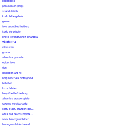
badespass
pantokrator (berg)
strand dahab
korfu bildergalerie
ganter
foto strandbad freiburg
korfu eisenbahn
photo löwenbrunnen alhambra
vlacherna
islamicher
grosse
alhambra granada...
egipet foto
den
landleben am nil
berg bilder als hintergrund
bahnhof
luxor fahrten
hauptfriedhof freiburg
alhambra wasserspiele
taverna neraida corfu
korfu stadt, standort der...
altes bild muensterplatz...
www.hintergrundbilder
hintergrundbilder kamel...