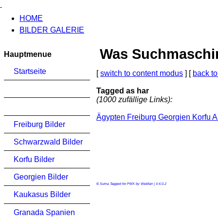
HOME
BILDER GALERIE
Was Suchmaschinen
Hauptmenue
Startseite
[
switch to content modus
] [
back to
Tagged as har
(1000 zufällige Links):
Ägypten Freiburg Georgien Korfu 
Freiburg Bilder
Schwarzwald Bilder
Korfu Bilder
Georgien Bilder
© Suma Tagged for PMX by Webfan | V.4.0.2
Kaukasus Bilder
Granada Spanien