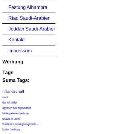
Festung Alhambra
Riad Saudi-Arabien
Jeddah Saudi-Arabien
Kontakt
Impressum
Werbung
Tags
Suma Tags:
nillandschaft
from
der nil bilder
ägypten hintergrundbild
bildergalerien freiburg
urlaub in ureki
waldkirch einsegnungshalle...
korfu, freiburg