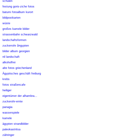
schulen
festung goris-ziche fotos
batumi fotoalbum kurort
bildpostkarten
wüste
großes kamele bilder
strassenbahn schwarzwald
landschaftsformen
zuckerrohr ã¤gypten
bilder album georgien
nil landschaft
alkoholfrei
alte fotos griechenland
Ägyptisches geschäft freiburg
krebs
fotos straßencafe
heiliger
eigentümer der alhambra...
zuckerohr-ernte
panagia
wasserspiele
kamele
ägypten strandbilder
paleokastritsa
zähringer