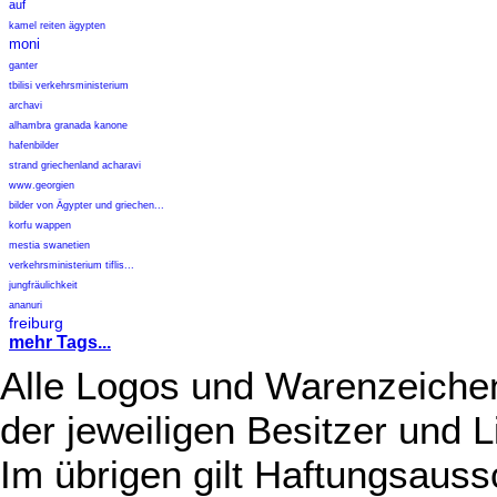
auf
kamel reiten ägypten
moni
ganter
tbilisi verkehrsministerium
archavi
alhambra granada kanone
hafenbilder
strand griechenland acharavi
www.georgien
bilder von Ägypter und griechen...
korfu wappen
mestia swanetien
verkehrsministerium tiflis...
jungfräulichkeit
ananuri
freiburg
mehr Tags...
Alle Logos und Warenzeichen
der jeweiligen Besitzer und L
Im übrigen gilt Haftungsauss