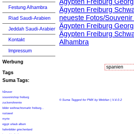
Ägypten Freiburg Georg
Festung Alhambra
Ägypten Freiburg Schwa
neueste Fotos/Souvenir
Riad Saudi-Arabien
Ägypten Freiburg Georg
Jeddah Saudi-Arabien
Ägypten Freiburg Schwa
Kontakt
Alhambra
Impressum
Werbung
Tags
Suma Tags:
hã¤user
souvenirshop freiburg
© Suma Tagged for PMX by Webfan | V.4.0.2
zuckerrohrernte
bilder weihnachtsmarkt freiburg...
rustawel
myrte
egypt urlaub album
hafenbilder griechenland