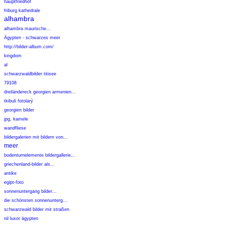
hauptfriedhof
friburg kathedrale
alhambra
alhambra maurische...
Ägypten - schwarzes meer
http://bilder-album.com/
kingdom
al
schwarzwaldbilder titisee
79108
dreiländereck georgien armenien...
tkibuli fotolarý
georgien bilder
jpg, kamele
wandfliese
bildergalerien mit bildern von...
meer
bodenturnelemente bildergallerie...
griechenland-bilder als...
antike
egipt-foto
sonnenuntergang bilder...
die schönsten sonnenunterg...
schwarzwald bilder mit straßen
nil luxor ägypten