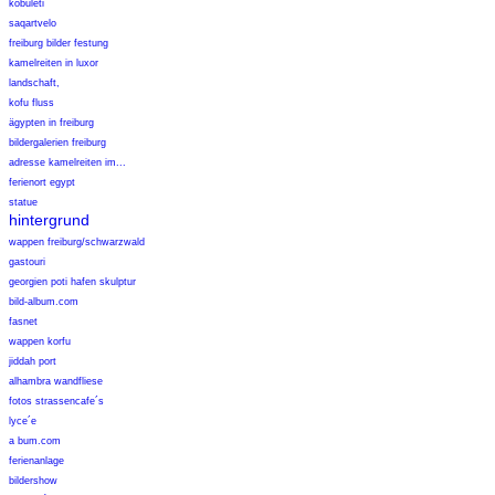
kobuleti
saqartvelo
freiburg bilder festung
kamelreiten in luxor
landschaft,
kofu fluss
ägypten in freiburg
bildergalerien freiburg
adresse kamelreiten im...
ferienort egypt
statue
hintergrund
wappen freiburg/schwarzwald
gastouri
georgien poti hafen skulptur
bild-album.com
fasnet
wappen korfu
jiddah port
alhambra wandfliese
fotos strassencafe´s
lyce´e
a bum.com
ferienanlage
bildershow