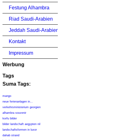
Festung Alhambra
Riad Saudi-Arabien
Jeddah Saudi-Arabien
Kontakt
Impressum
Werbung
Tags
Suma Tags:
mango
neue ferienanlagen in...
verkehrsministerium georgien
alhambra souvenir
korfu bilder
bilder landschaft aegypten nil
landschaftsformen in luxor
dahab strand