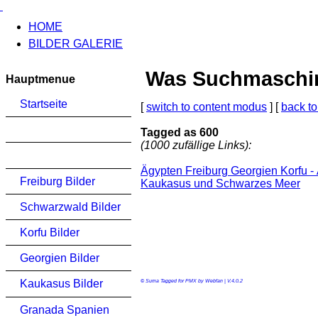
HOME
BILDER GALERIE
Was Suchmaschinen
Hauptmenue
Startseite
[
switch to content modus
] [
back to
Tagged as 600
(1000 zufällige Links):
Ägypten Freiburg Georgien Korfu -
Freiburg Bilder
Kaukasus und Schwarzes Meer
Schwarzwald Bilder
Korfu Bilder
Georgien Bilder
Kaukasus Bilder
© Suma Tagged for PMX by Webfan | V.4.0.2
Granada Spanien