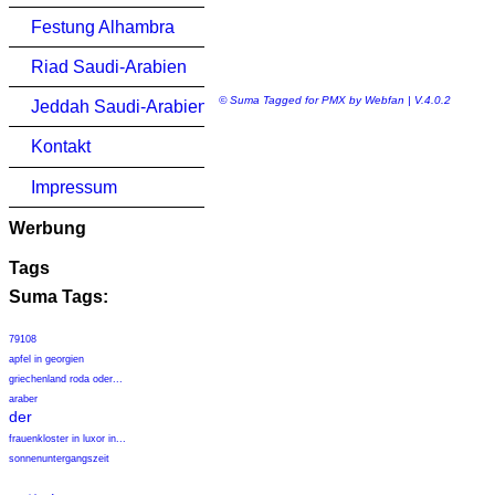
Festung Alhambra
Riad Saudi-Arabien
© Suma Tagged for PMX by Webfan | V.4.0.2
Jeddah Saudi-Arabien
Kontakt
Impressum
Werbung
Tags
Suma Tags:
79108
apfel in georgien
griechenland roda oder...
araber
der
frauenkloster in luxor in...
sonnenuntergangszeit