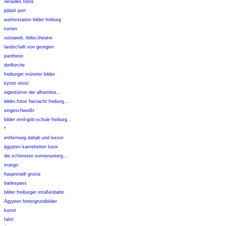
neraides fotos
jiddah port
wetterstation bilder freiburg
turnen
rustaweli, tbilisi,theatre
landschaft von georgien
pantheon
dorfkirche
freiburger münster bilder
kyrort shovi
eigentümer der alhambra...
bilder,fotos fasnacht freiburg...
eingeschweißt
bilder emil-gött-schule freiburg...
*
entfernung dahab und luxsor
ägypten kamelreiten luxor
die schönsten sonnenunterg...
mango
hauptstadt grusia
badespass
bilder freiburger straßenbahn
Ägypten hintergrundbilder
kurort
fahrt