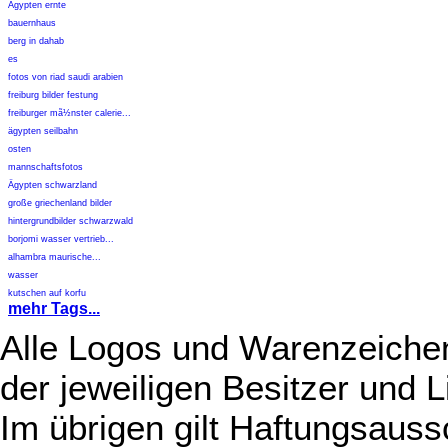
Ägypten ernte
bauernhaus
berg in dahab
es
fotos von riad saudi arabien
freiburg bilder festung
freiburger mã½nster calerie...
ägypten seilbahn
osten
mannschaftsfotos
Ägypten schwarzland
große griechenland bilder
hintergrundbilder schwarzwald
borjomi wasser vertrieb...
alhambra maurische...
wasser
kutschen auf korfu
mehr Tags...
Alle Logos und Warenzeichen
der jeweiligen Besitzer und L
Im übrigen gilt Haftungsauss