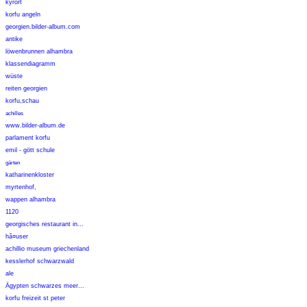
kyrort
korfu angeln
georgien.bilder-album.com
antike
löwenbrunnen alhambra
klassendiagramm
wüste
reiten georgien
korfu,schau
achilles
www.bilder-album.de
parlament korfu
emil - gött schule
gärten
katharinenkloster
myrtenhof,
wappen alhambra
1120
georgisches restaurant in...
hã¤user
achillio museum griechenland
kesslerhof schwarzwald
ale
Ägypten schwarzes meer...
korfu freizeit st peter