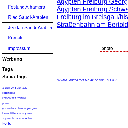
Ägypten Freiburg Georg
Festung Alhambra
Ägypten Freiburg Schwa
Freiburg im Breisgau/his
Riad Saudi-Arabien
Straßenbahn am Bertol
Jeddah Saudi-Arabien
Kontakt
Impressum
Werbung
Tags
Suma Tags:
© Suma Tagged for PMX by Webfan | V.4.0.2
angeln vom ufer auf...
botanische
kamelreiten freiburg
photos
grichische schule in georgien
kleine bilder von ägypten
ägyptische wassermühle
korfu