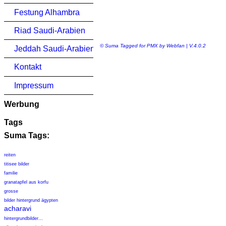
Festung Alhambra
Riad Saudi-Arabien
© Suma Tagged for PMX by Webfan | V.4.0.2
Jeddah Saudi-Arabien
Kontakt
Impressum
Werbung
Tags
Suma Tags:
reiten
titisee bilder
familie
granatapfel aus korfu
grosse
bilder hintergrund ägypten
acharavi
hintergrundbilder...