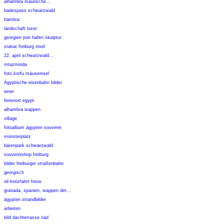
alhambra maurische...
badespass schwarzwald
hambra
landschaft luxor
georgien poti hafen skulptur
statue freiburg insel
22. april schwarzwald...
mtazminda
foto korfu mäuseinsel
Ägyptische eisenbahn bilder
einer
ferienort egypt
alhambra wappen
village
fotoalbum ägypten souvenir
münsterplatz
bärenpark schwarzwald
souvenirshop freiburg
bilder freiburger straßenbahn
georgisch
nil kreizfahrt fotos
granada, spanien, wappen der...
ägypten strandbilder
arbeiten
bild dachterrasse riad