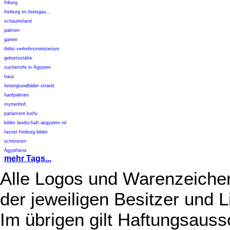
friburg
freiburg im breisgau...
schauinsland
palmen
garten
tbilisi verkehrsministerium
geburtsstätte
zuckerrohr in Ägypten
haus
hintergrundbilder strand
hanfpalmen
myrtenhof,
parlament korfu
bilder landschaft aegypten nil
fasnet freiburg bilder
schönsten
Ägypthens
mehr Tags...
Alle Logos und Warenzeichen
der jeweiligen Besitzer und L
Im übrigen gilt Haftungsauss