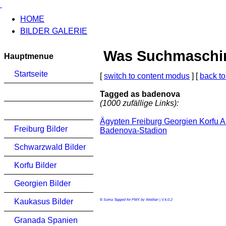
HOME
BILDER GALERIE
Was Suchmaschinen
Hauptmenue
Startseite
[
switch to content modus
] [
back to
Tagged as badenova
(1000 zufällige Links):
Ägypten Freiburg Georgien Korfu A
Freiburg Bilder
Badenova-Stadion
Schwarzwald Bilder
Korfu Bilder
Georgien Bilder
Kaukasus Bilder
© Suma Tagged for PMX by Webfan | V.4.0.2
Granada Spanien