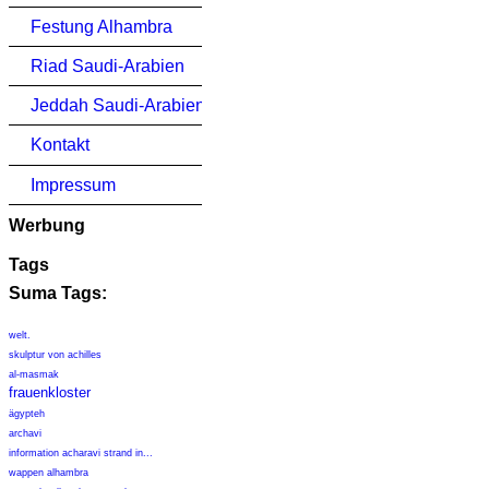
Festung Alhambra
Riad Saudi-Arabien
Jeddah Saudi-Arabien
Kontakt
Impressum
Werbung
Tags
Suma Tags:
welt.
skulptur von achilles
al-masmak
frauenkloster
ägypteh
archavi
information acharavi strand in...
wappen alhambra