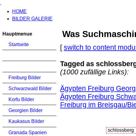
HOME
BILDER GALERIE
Was Suchmaschinen
Hauptmenue
Startseite
[
switch to content modu
Tagged as schlossber
(1000 zufällige Links):
Freiburg Bilder
Ägypten Freiburg Georg
Schwarzwald Bilder
Ägypten Freiburg Schwa
Korfu Bilder
Freiburg im Breisgau/Bi
Georgien Bilder
Kaukasus Bilder
Granada Spanien