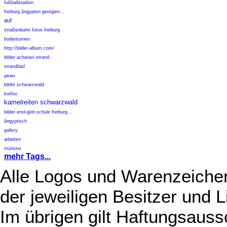
fußballstadion
freiburg ã¤gypten georgien...
auf
straßenbahn fotos freiburg
bodenturnen
http://bilder-album.com/
bilder acharavi strand
strandbad
gärten
bilder schwarzwald
korfou
kamelreiten schwarzwald
bilder emil-gött-schule freiburg...
ã¤gyptisch
gallery
arbeiten
münster
mehr Tags...
Alle Logos und Warenzeichen
der jeweiligen Besitzer und L
Im übrigen gilt Haftungsauss