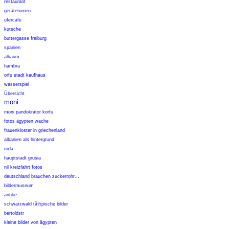
restaurant
geräteturnen
ufercafe
kutsche
buttergasse freiburg
spanien
albaum
hambra
orfu stadt kaufhaus
wasserspiel
Übersicht
moni
moni pandokrator korfu
fotos ägypten wache
frauenkloster in griechenland
albanien als hintergrund
roda
hauptstadt grusia
nil kreizfahrt fotos
deutschland brauchen zuckerrohr...
bildermuseum
antike
schwarzwald tã½pische bilder
bertoldstr
kleine bilder von ägypten