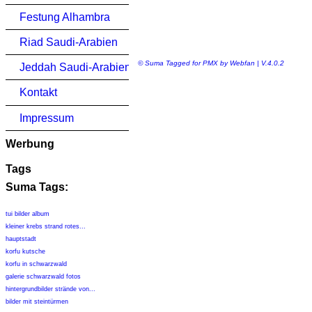
Festung Alhambra
Riad Saudi-Arabien
© Suma Tagged for PMX by Webfan | V.4.0.2
Jeddah Saudi-Arabien
Kontakt
Impressum
Werbung
Tags
Suma Tags:
tui bilder album
kleiner krebs strand rotes...
hauptstadt
korfu kutsche
korfu in schwarzwald
galerie schwarzwald fotos
hintergrundbilder strände von...
bilder mit steintürmen