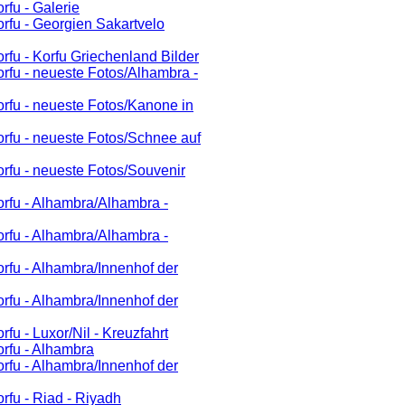
fu - Galerie
fu - Georgien Sakartvelo
fu - Korfu Griechenland Bilder
fu - neueste Fotos/Alhambra -
rfu - neueste Fotos/Kanone in
rfu - neueste Fotos/Schnee auf
rfu - neueste Fotos/Souvenir
rfu - Alhambra/Alhambra -
rfu - Alhambra/Alhambra -
fu - Alhambra/Innenhof der
fu - Alhambra/Innenhof der
u - Luxor/Nil - Kreuzfahrt
rfu - Alhambra
fu - Alhambra/Innenhof der
fu - Riad - Riyadh