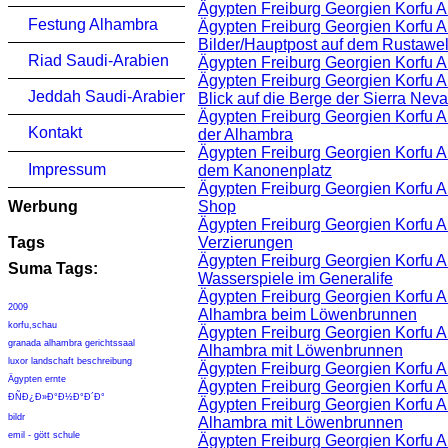
Ägypten Freiburg Georgien Korfu A
Festung Alhambra
Ägypten Freiburg Georgien Korfu 
Bilder/Hauptpost auf dem Rustaweli
Riad Saudi-Arabien
Ägypten Freiburg Georgien Korfu A
Ägypten Freiburg Georgien Korfu 
Jeddah Saudi-Arabien
Blick auf die Berge der Sierra Nev
Ägypten Freiburg Georgien Korfu 
Kontakt
der Alhambra
Ägypten Freiburg Georgien Korfu 
Impressum
dem Kanonenplatz
Ägypten Freiburg Georgien Korfu 
Werbung
Shop
Ägypten Freiburg Georgien Korfu 
Tags
Verzierungen
Ägypten Freiburg Georgien Korfu 
Suma Tags:
Wasserspiele im Generalife
Ägypten Freiburg Georgien Korfu 
2009
Alhambra beim Löwenbrunnen
korfu,schau
Ägypten Freiburg Georgien Korfu 
granada alhambra gerichtssaal
Alhambra mit Löwenbrunnen
luxor landschaft beschreibung
Ägypten Freiburg Georgien Korfu A
Ägypten ernte
Ägypten Freiburg Georgien Korfu 
Ð­ÑÐ¿Ð»Ð°Ð½Ð°Ð´Ð°
Ägypten Freiburg Georgien Korfu 
bildr
Alhambra mit Löwenbrunnen
emil - gött schule
Ägypten Freiburg Georgien Korfu A