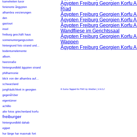
kamelreiten luxor
Ägypten Freiburg Georgien Korfu 
ferienorte ã¤gypten
Riad
alhambra verzierungen
Ägypten Freiburg Georgien Korfu 
den
Ägypten Freiburg Georgien Korfu 
gastouri
Ägypten Freiburg Georgien Korfu 
insel
Wandfliese im Gerichtssaal
freiburg geschäft haus
Ägypten Freiburg Georgien Korfu 
sonnenuntergangszeiten
Wappen
hintergrund foto strand und...
Ägypten Freiburg Georgien Korfu 
bodenturnelemente
album.
heerstraße
hintergrundbild ägypten strand
philharmonie
blick von der alhambra auf...
schwarzland
jungfräulichkeit in georgien
© Suma Tagged for PMX by Webfan | V.4.0.2
gegenã½ber
eigentümer
achillio
alte fotos griechenland korfu
freiburger
hintergrundbild dahab
egipet
hur länge har masmak fort