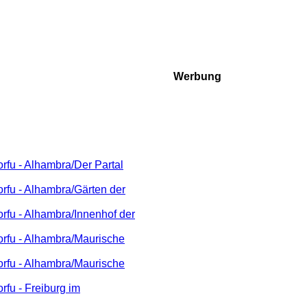
Werbung
fu - Alhambra/Der Partal
rfu - Alhambra/Gärten der
fu - Alhambra/Innenhof der
rfu - Alhambra/Maurische
rfu - Alhambra/Maurische
fu - Freiburg im