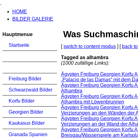
HOME
BILDER GALERIE
Was Suchmaschinen
Hauptmenue
Startseite
[
switch to content modus
] [
back to
Tagged as alhambra
(1000 zufällige Links):
Ägypten Freiburg Georgien Korfu A
Freiburg Bilder
„Palacio de las Damas“ mit dem 
Ägypten Freiburg Georgien Korfu 
Schwarzwald Bilder
Alhambra
Ägypten Freiburg Georgien Korfu 
Korfu Bilder
Alhambra mit Löwenbrunnen
Ägypten Freiburg Georgien Korfu 
Georgien Bilder
Verzierungen an den Wänden der 
Ägypten Freiburg Georgien Korfu 
Kaukasus Bilder
Verzierungen an der Wand der Alh
Ägypten Freiburg Georgien Korfu A
Granada Spanien
Breisgau/Wasserspiele am Karlsplat