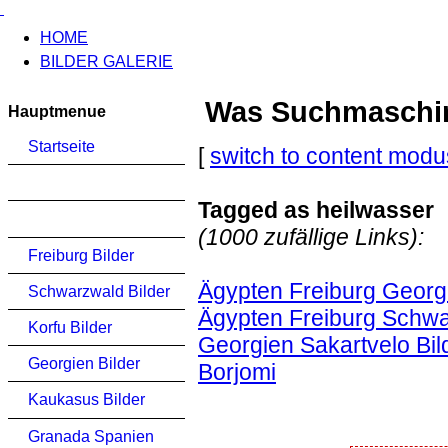
HOME
BILDER GALERIE
Was Suchmaschinen
Hauptmenue
Startseite
[
switch to content modu
Tagged as heilwasser
(1000 zufällige Links):
Freiburg Bilder
Ägypten Freiburg Georg
Schwarzwald Bilder
Ägypten Freiburg Schwa
Korfu Bilder
Georgien Sakartvelo Bild
Georgien Bilder
Borjomi
Kaukasus Bilder
Granada Spanien