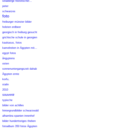
sinaiberge historischer...
peter
schwarzes
foto
freiburger münster bilder
holsten erdbeer
georgisch in freiburg gesucht
grichische schule in georgien
kaukasus, fotos
kamelreiten in Ägypten mit...
egypt fotos
ã¤gyptens
osten
sonnenuntergangszeit dahab
Ägypten ernte
korfu,
stalin
2010
souvenir
typische
bilder von achilles
hintergrundbilder schwarzwald
alhambra spanien innenhof
bilder hunderttoriges theben
fotoalbum 350 fotos Ägypten