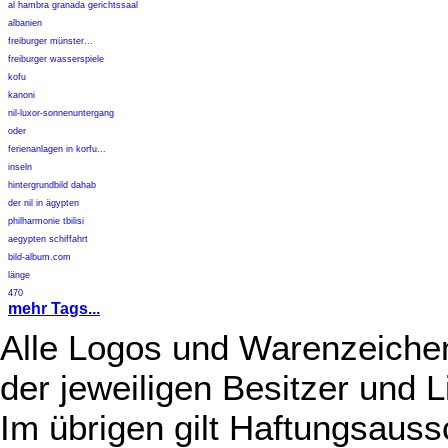
al hambra granada gerichtssaal
albanien
freiburger münster...
freiburger wasserspiele
kofu
kanoni
nil-luxor-sonnenuntergang
oder
ferienanlagen in korfu...
inseln
hintergrundbild dahab
der nil in ägypten
philharmonie tbilisi
aegypten schiffahrt
bild-album.com
länge
470
mehr Tags...
Alle Logos und Warenzeichen
der jeweiligen Besitzer und L
Im übrigen gilt Haftungsauss