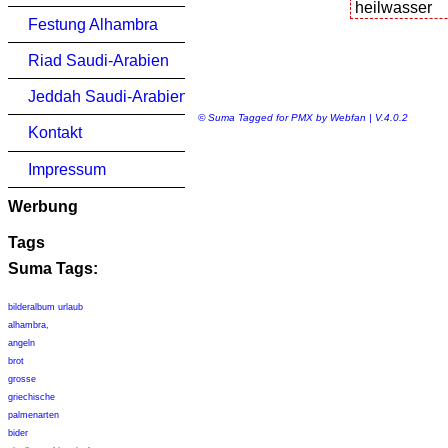
Festung Alhambra
Riad Saudi-Arabien
Jeddah Saudi-Arabien
© Suma Tagged for PMX by Webfan | V.4.0.2
Kontakt
Impressum
Werbung
Tags
Suma Tags:
bilderalbum urlaub
alhambra,
angeln
brot
grosse
griechische
palmenarten
bider