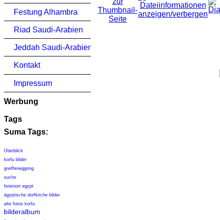
Festung Alhambra
Riad Saudi-Arabien
Jeddah Saudi-Arabien
Kontakt
Impressum
Werbung
Tags
Suma Tags:
Überblick
korfu bilder
greiffeneggring
suche
ferienort egypt
ägyptische dorfkirche bilder
alte fotos korfu
bilderalbum