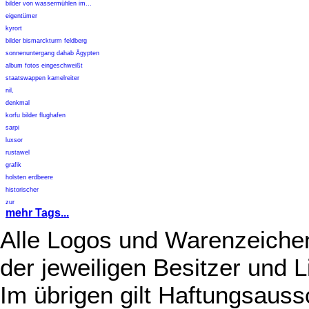
bilder von wassermühlen im...
eigentümer
kyrort
bilder bismarckturm feldberg
sonnenuntergang dahab Ägypten
album fotos eingeschweißt
staatswappen kamelreiter
nil,
denkmal
korfu bilder flughafen
sarpi
luxsor
rustawel
grafik
holsten erdbeere
historischer
zur
mehr Tags...
Alle Logos und Warenzeichen
der jeweiligen Besitzer und L
Im übrigen gilt Haftungsauss