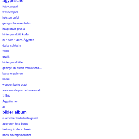
ägyptische
foto-canguri
wasserspiel
holsten apfel
georgische eisenbahn
hauptstadt grusia
hintergrundbild korfu
nil * foto * altes Ägypten
darial schlucht
2010
grafik
hintergrundbilder...
gebirge im osten frankreichs...
bananenpalmen
kamel
wappen korfu stadt
souvenirshop im schwarzwald
tiflis
Ägyptischen
al
bilder album
islamicher bilderhintergrund
aegypten foto berge
freiburg in der schweiz
korfu hintergrundbilder