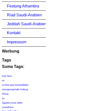
Festung Alhambra
Riad Saudi-Arabien
Jeddah Saudi-Arabien
Kontakt
Impressum
Werbung
Tags
Suma Tags:
kofu fluss
es
schöne griechenlandbilder
einsegnungshalle freiburg
friburg
an
Ägypten,ernte bilder
strandfotos