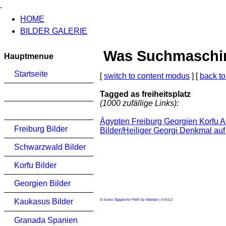
HOME
BILDER GALERIE
Was Suchmaschinen
Hauptmenue
Startseite
[
switch to content modus
] [
back to
Tagged as freiheitsplatz
(1000 zufällige Links):
Ägypten Freiburg Georgien Korfu 
Freiburg Bilder
Bilder/Heiliger Georgi Denkmal auf
Schwarzwald Bilder
Korfu Bilder
Georgien Bilder
Kaukasus Bilder
© Suma Tagged for PMX by Webfan | V.4.0.2
Granada Spanien