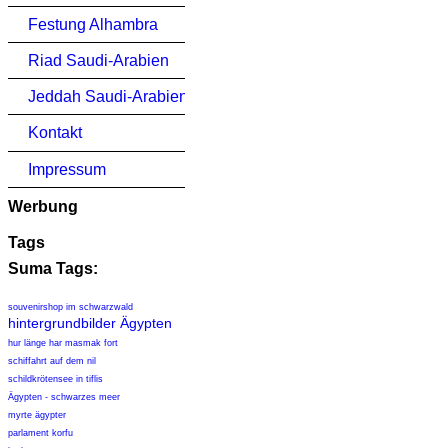
Festung Alhambra
Riad Saudi-Arabien
Jeddah Saudi-Arabien
Kontakt
Impressum
Werbung
Tags
Suma Tags:
souvenirshop im schwarzwald
hintergrundbilder Ägypten
hur länge har masmak fort
schiffahrt auf dem nil
schildkrötensee in tiflis
Ägypten - schwarzes meer
myrte ägypter
parlament korfu