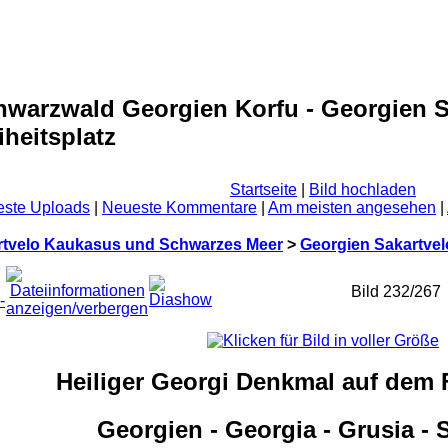
warzwald Georgien Korfu - Georgien Sa
heitsplatz
Startseite
|
Bild hochladen
ste Uploads
|
Neueste Kommentare
|
Am meisten angesehen
|
rtvelo Kaukasus und Schwarzes Meer
>
Georgien Sakartvel
Bild 232/267
Heiliger Georgi Denkmal auf dem F
Georgien - Georgia - Grusia - 