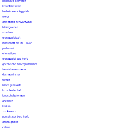
badenova aegypten
kreuzfahrtschiff
herbstmesse ägypteh
tower
dampflock schwarzwald
bildergalerien
storchen
granatapfelsaft
landschaft am nil - luxor
parlament
ehemaliges
granatapfel aus korfu
griechische hintergrundbilder
franziskanerstrasse
das martinstor
turnen
bilder generalife
luxor landschaft
landschaftsformen
anzeigen
kerkira
zuckerrohr
pantokrator berg korfu
dahab galerie
calerie