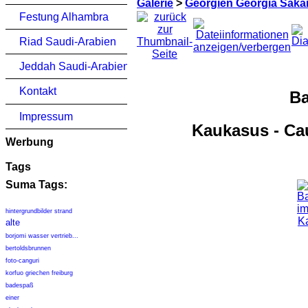
Galerie
>
Georgien Georgia Saka
Festung Alhambra
Riad Saudi-Arabien
Jeddah Saudi-Arabien
Kontakt
Ba
Impressum
Kaukasus - Ca
Werbung
Tags
Suma Tags:
hintergrundbilder strand
alte
borjomi wasser vertrieb...
bertoldsbrunnen
foto-canguri
korfuo griechen freiburg
badespaß
einer