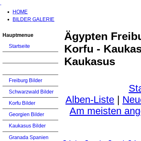
HOME
BILDER GALERIE
Ägypten Freib
Hauptmenue
Korfu - Kauka
Startseite
Kaukasus
Freiburg Bilder
St
Schwarzwald Bilder
Alben-Liste
|
Neu
Korfu Bilder
Am meisten an
Georgien Bilder
Kaukasus Bilder
Granada Spanien