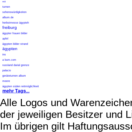
mit
turnen
sehenswürdigkeiten
album.de
herbstmesse ägypteh
freiburg
ägypter frauen bilder
apfel
ägypten bilder strand
ägypten
ins
a bum.com
russland darial grenze
palacio
geräteturnen album
meere
ägypten süden reitmöglichkeit
mehr Tags...
Alle Logos und Warenzeichen
der jeweiligen Besitzer und L
Im übrigen gilt Haftungsauss