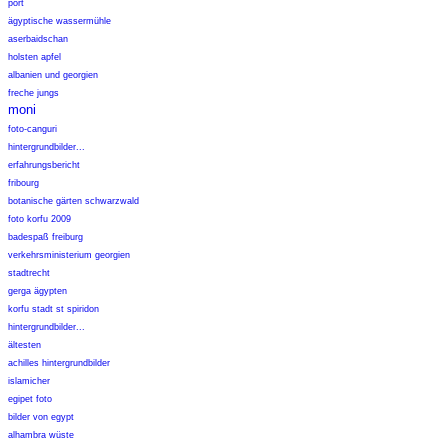
port
ägyptische wassermühle
aserbaidschan
holsten apfel
albanien und georgien
freche jungs
moni
foto-canguri
hintergrundbilder...
erfahrungsbericht
fribourg
botanische gärten schwarzwald
foto korfu 2009
badespaß freiburg
verkehrsministerium georgien
stadtrecht
gerga ägypten
korfu stadt st spiridon
hintergrundbilder...
ältesten
achilles hintergrundbilder
islamicher
egipet foto
bilder von egypt
alhambra wüste