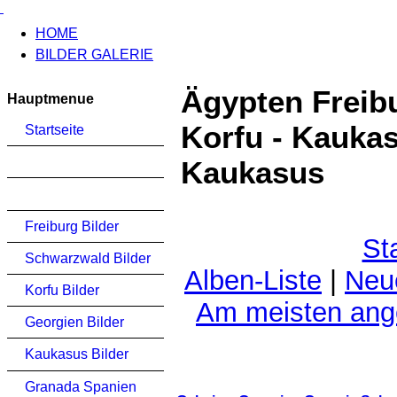
HOME
BILDER GALERIE
Ägypten Freib
Hauptmenue
Korfu - Kauka
Startseite
Kaukasus
Freiburg Bilder
St
Schwarzwald Bilder
Alben-Liste
|
Neu
Korfu Bilder
Am meisten an
Georgien Bilder
Kaukasus Bilder
Granada Spanien