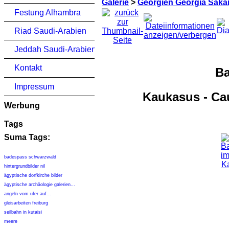
Galerie
>
Georgien Georgia Saka
Festung Alhambra
Riad Saudi-Arabien
Jeddah Saudi-Arabien
Kontakt
Ba
Impressum
Kaukasus - Ca
Werbung
Tags
Suma Tags:
badespass schwarzwald
hintergrundbilder nil
ägyptische dorfkirche bilder
ägyptische archäologie galerien...
angeln vom ufer auf...
gleisarbeiten freiburg
seilbahn in kutaisi
meere