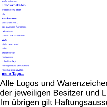
korfu palmenart
luxor kamelreiten
wappen korfu stadt
als
konviktstrasse
die schönsten...
das pantheon Ägypthens
mäuseinsel
palmen am strandfotos
aus
südschwarzwald...
laden
dreiländereck
hanfpalmen
tkibuli fotolarý
hintergrundbild griechenland
fingerhut aus ägypten
mehr Tags...
Alle Logos und Warenzeichen
der jeweiligen Besitzer und L
Im übrigen gilt Haftungsauss