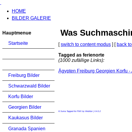
HOME
BILDER GALERIE
Was Suchmaschinen
Hauptmenue
Startseite
[
switch to content modus
] [
back to
Tagged as ferienorte
(1000 zufällige Links):
Ägypten Freiburg Georgien Korfu 
Freiburg Bilder
Schwarzwald Bilder
Korfu Bilder
Georgien Bilder
© Suma Tagged for PMX by Webfan | V.4.0.2
Kaukasus Bilder
Granada Spanien