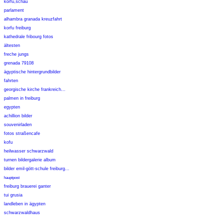
korfu,schau
parlament
alhambra granada kreuzfahrt
korfu freiburg
kathedrale fribourg fotos
ältesten
freche jungs
grenada 79108
ägyptische hintergrundbilder
fahrten
georgische kirche frankreich...
palmen in freiburg
egypten
achillion bilder
souvenirladen
fotos straßencafe
kofu
heilwasser schwarzwald
turnen bildergalerie album
bilder emil-gött-schule freiburg...
hauptpost
freiburg brauerei ganter
tui grusia
landleben in ägypten
schwarzwaldhaus