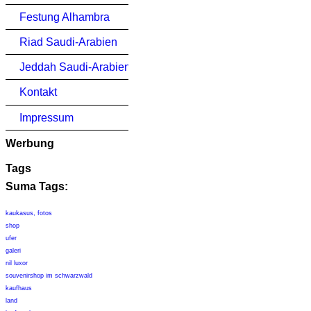
Festung Alhambra
Riad Saudi-Arabien
Jeddah Saudi-Arabien
Kontakt
Impressum
Werbung
Tags
Suma Tags:
kaukasus, fotos
shop
ufer
galeri
nil luxor
souvenirshop im schwarzwald
kaufhaus
land