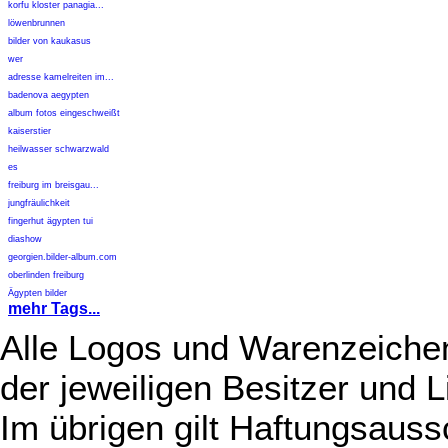
korfu kloster panagia...
löwenbrunnen
bilder von kaukasus
wer
adresse kamelreiten im...
badenova aegypten
album fotos eingeschweißt
kaiserstier
heilwasser schwarzwald
es
freiburg im breisgau...
jungfräulichkeit
fingerhut ägypten tui
diashow
georgien.bilder-album.com
oberlinden freiburg
Ägypten bilder
mehr Tags...
Alle Logos und Warenzeichen
der jeweiligen Besitzer und L
Im übrigen gilt Haftungsauss