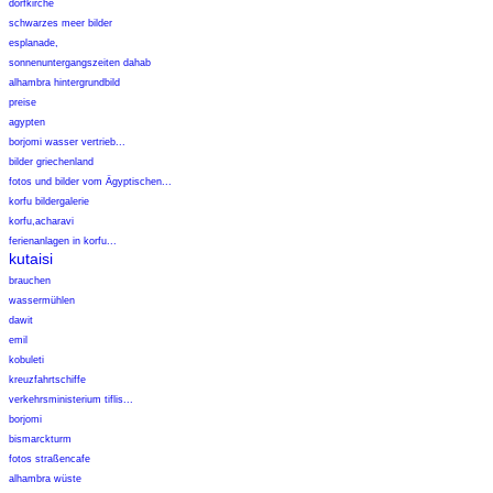
dorfkirche
schwarzes meer bilder
esplanade,
sonnenuntergangszeiten dahab
alhambra hintergrundbild
preise
agypten
borjomi wasser vertrieb...
bilder griechenland
fotos und bilder vom Ägyptischen...
korfu bildergalerie
korfu,acharavi
ferienanlagen in korfu...
kutaisi
brauchen
wassermühlen
dawit
emil
kobuleti
kreuzfahrtschiffe
verkehrsministerium tiflis...
borjomi
bismarckturm
fotos straßencafe
alhambra wüste