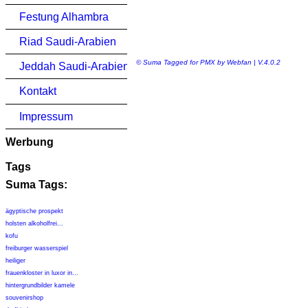
Festung Alhambra
Riad Saudi-Arabien
© Suma Tagged for PMX by Webfan | V.4.0.2
Jeddah Saudi-Arabien
Kontakt
Impressum
Werbung
Tags
Suma Tags:
ägyptische prospekt
holsten alkoholfrei...
kofu
freiburger wasserspiel
heiliger
frauenkloster in luxor in...
hintergrundbilder kamele
souvenirshop