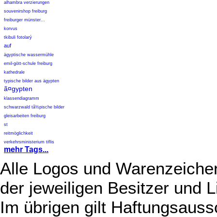
alhambra verzierungen
souvenirshop freiburg
freiburger münster...
korvus
tkibuli fotolarý
auf
ägyptische wassermühle
emil-gött-schule freiburg
kathedrale
typische bilder aus ägypten
ã¤gypten
klassendiagramm
schwarzwald tã½pische bilder
gleisarbeiten freiburg
st
reitmöglichkeit
verkehrsministerium tiflis
mehr Tags...
Alle Logos und Warenzeichen
der jeweiligen Besitzer und L
Im übrigen gilt Haftungsauss