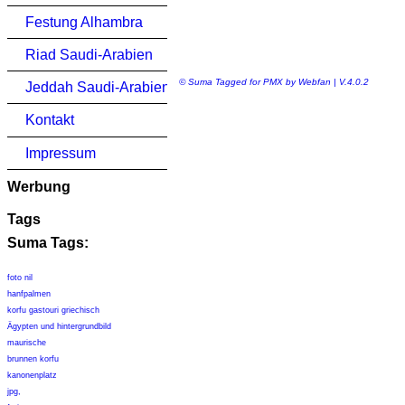
Festung Alhambra
Riad Saudi-Arabien
© Suma Tagged for PMX by Webfan | V.4.0.2
Jeddah Saudi-Arabien
Kontakt
Impressum
Werbung
Tags
Suma Tags:
foto nil
hanfpalmen
korfu gastouri griechisch
Ägypten und hintergrundbild
maurische
brunnen korfu
kanonenplatz
jpg,