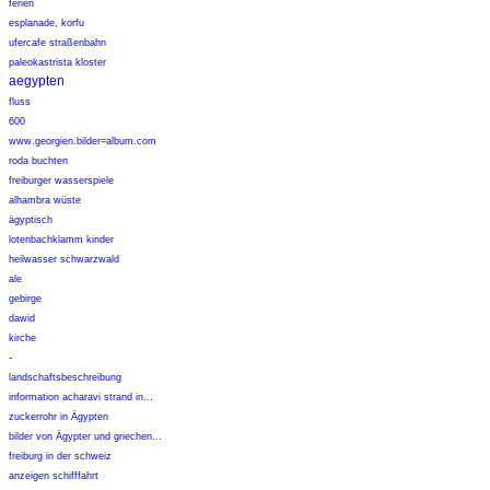
ferien
esplanade, korfu
ufercafe straßenbahn
paleokastrista kloster
aegypten
fluss
600
www.georgien.bilder=album.com
roda buchten
freiburger wasserspiele
alhambra wüste
ägyptisch
lotenbachklamm kinder
heilwasser schwarzwald
ale
gebirge
dawid
kirche
-
landschaftsbeschreibung
information acharavi strand in...
zuckerrohr in Ägypten
bilder von Ägypter und griechen...
freiburg in der schweiz
anzeigen schifffahrt