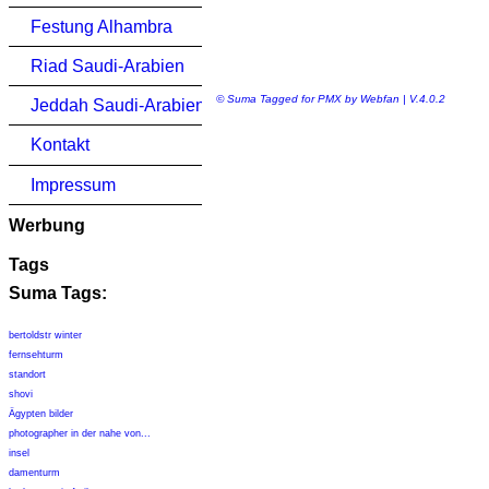
Festung Alhambra
Riad Saudi-Arabien
© Suma Tagged for PMX by Webfan | V.4.0.2
Jeddah Saudi-Arabien
Kontakt
Impressum
Werbung
Tags
Suma Tags:
bertoldstr winter
fernsehturm
standort
shovi
Ägypten bilder
photographer in der nahe von...
insel
damenturm