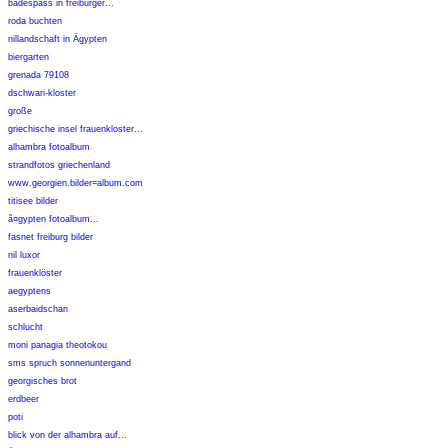
badespass in freiburger...
roda buchten
nillandschaft in Ägypten
biergarten
grenada 79108
dschwari-kloster
große
griechische insel frauenkloster...
alhambra fotoalbum
strandfotos griechenland
www.georgien.bilder=album.com
titisee bilder
ã¤gypten fotoalbum...
fasnet freiburg bilder
nil luxor
frauenklöster
aegyptens
aserbaidschan
schlucht
moni panagia theotokou
sms spruch sonnenuntergand
georgisches brot
erdbeer
poti
blick von der alhambra auf...