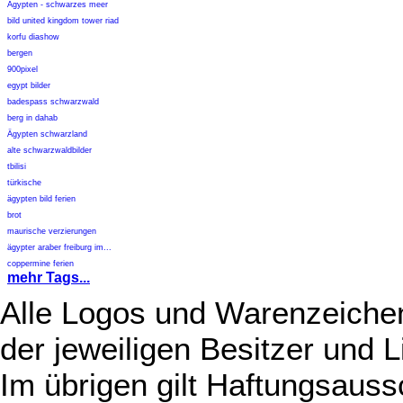
Ägypten - schwarzes meer
bild united kingdom tower riad
korfu diashow
bergen
900pixel
egypt bilder
badespass schwarzwald
berg in dahab
Ägypten schwarzland
alte schwarzwaldbilder
tbilisi
türkische
ägypten bild ferien
brot
maurische verzierungen
ägypter araber freiburg im...
coppermine ferien
mehr Tags...
Alle Logos und Warenzeichen
der jeweiligen Besitzer und L
Im übrigen gilt Haftungsauss