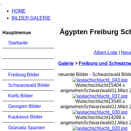
HOME
BILDER GALERIE
Ägypten Freiburg Sc
Hauptmenue
Startseite
Alben-Liste
|
Neue
Galerie
>
Freiburg und Schwarzwa
neueste Bilder - Schwarzwald Bild
Freiburg Bilder
Schwarzwald Bilder
Wutschschlucht
15404 x
angesehen
Schwarzwald
11.März 
Korfu Bilder
Wutschschlucht
13540 x
Georgien Bilder
angesehen
Schwarzwald
11.März 
Kaukasus Bilder
Wutschschlucht
14288 x
angesehen
Schwarzwald
11.März 
Granada Spanien