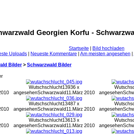
hwarzwald Georgien Korfu - Schwarzwa
Startseite
|
Bild hochladen
ste Uploads
|
Neueste Kommentare
|
Am meisten angesehen
|
ld Bilder
>
Schwarzwald Bilder
er
Wutschschlucht
13936 x
Wutschsc
2010
angesehen
Schwarzwald
11.März 2010
angesehen
Schw
Wutschschlucht
13487 x
Wutschsc
2010
angesehen
Schwarzwald
11.März 2010
angesehen
Schw
Wutschschlucht
13613 x
Wutschsc
2010
angesehen
Schwarzwald
11.März 2010
angesehen
Schw