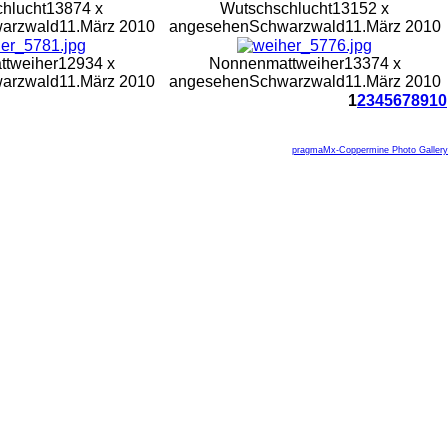
hlucht
13874 x
Wutschschlucht
13152 x
arzwald
11.März 2010
angesehen
Schwarzwald
11.März 2010
tweiher
12934 x
Nonnenmattweiher
13374 x
arzwald
11.März 2010
angesehen
Schwarzwald
11.März 2010
1
2
3
4
5
6
7
8
9
10
pragmaMx-Coppermine Photo Gallery