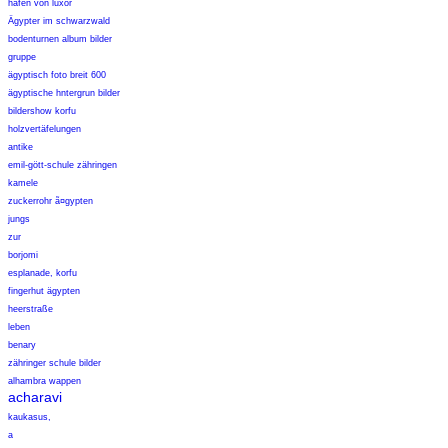
hafen von luxor
Ägypter im schwarzwald
bodenturnen album bilder
gruppe
ägyptisch foto breit 600
ägyptische hntergrun bilder
bildershow korfu
holzvertäfelungen
antike
emil-gött-schule zähringen
kamele
zuckerrohr ã¤gypten
jungs
zur
borjomi
esplanade, korfu
fingerhut ägypten
heerstraße
leben
benary
zähringer schule bilder
alhambra wappen
acharavi
kaukasus,
a