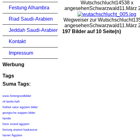
Wutschschlucht
14538 x
Festung Alhambra
angesehen
Schwarzwald
11.März 
Riad Saudi-Arabien
Wegweiser zur Wutschschlucht
13
angesehen
Schwarzwald
11.März 
Jeddah Saudi-Arabien
197 Bilder auf 10 Seite(n)
Kontakt
Impressum
Werbung
Tags
Suma Tags:
www.hintergrundbilder
nil landschaft
freiheit natur egypten bilder
georgische wappen bilder
familie
fotos strand ägypten
festung ananuri kaukausus
fasnet Ägypten