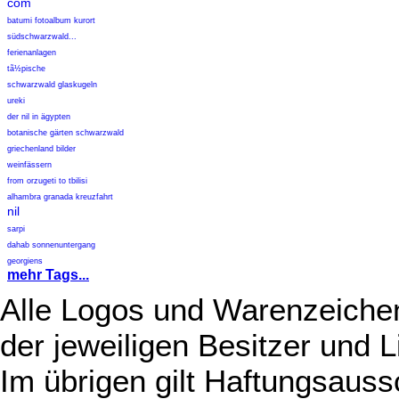
com
batumi fotoalbum kurort
südschwarzwald...
ferienanlagen
tã½pische
schwarzwald glaskugeln
ureki
der nil in ägypten
botanische gärten schwarzwald
griechenland bilder
weinfässern
from orzugeti to tbilisi
alhambra granada kreuzfahrt
nil
sarpi
dahab sonnenuntergang
georgiens
mehr Tags...
Alle Logos und Warenzeichen
der jeweiligen Besitzer und L
Im übrigen gilt Haftungsauss