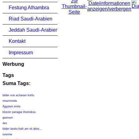
Festung Alhambra
Riad Saudi-Arabien
Jeddah Saudi-Arabien
Kontakt
Impressum
Werbung
Tags
Suma Tags:
bilder von acharavi korfu
mtazminda
Ägypten ernte
kloster panagia theotokou
gastouri
des
bilder landschaft am nil altes...
turenne