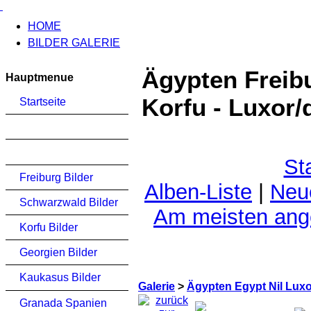
HOME
BILDER GALERIE
Ägypten Freib
Hauptmenue
Korfu - Luxor/
Startseite
St
Freiburg Bilder
Alben-Liste
|
Neu
Schwarzwald Bilder
Am meisten an
Korfu Bilder
Georgien Bilder
Kaukasus Bilder
Galerie
>
Ägypten Egypt Nil Lux
Granada Spanien