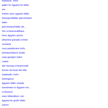
kaukasus, fotos
galleri für Ägyptische bilder
wie
freiheit natur egypten bilder
hintergrundbilder griechenland
laden
griechenland-bilder als...
foto schwarzwaldhaus
fotos ägypten wache
alhambra granada schnee
rustaweli,
moni pandokrator korfu
lotenbachklamm kinder
sarpi georgien türkei
calerie
alte festung schwartzwald
kloster dschwari bei tiflis
esplanade, korfu
buttergasse
ägypten bilder strände
kamelreiten in Ägypten mit...
schwarzes
www.bilderalbum.com
ägyptische große bilder
sairme