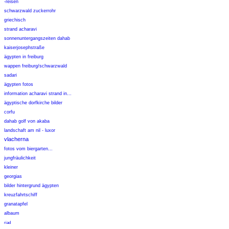
-reisen
schwarzwald zuckerrohr
griechisch
strand acharavi
sonnenuntergangszeiten dahab
kaiserjosephstraße
ägypten in freiburg
wappen freiburg/schwarzwald
sadari
ägypten fotos
information acharavi strand in...
ägyptische dorfkirche bilder
corfu
dahab golf von akaba
landschaft am nil - luxor
vlacherna
fotos vom biergarten...
jungfräulichkeit
kleiner
georgias
bilder hintergrund ägypten
kreuzfahrtschiff
granatapfel
albaum
riad