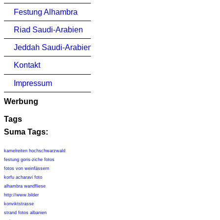
Festung Alhambra
Riad Saudi-Arabien
Jeddah Saudi-Arabien
Kontakt
Impressum
Werbung
Tags
Suma Tags:
kamelreiten hochschwarzwald
festung goris-ziche fotos
fotos von weinfässern
korfu acharavi foto
alhambra wandfliese
http://www.bilder
konviktstrasse
strand fotos albanien