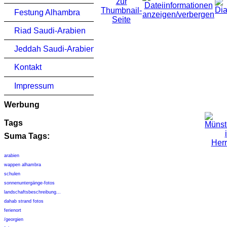
Festung Alhambra
Riad Saudi-Arabien
Jeddah Saudi-Arabien
Kontakt
Impressum
Werbung
Tags
Suma Tags:
arabien
wappen alhambra
schulen
sonnenuntergänge-fotos
landschaftsbeschreibung...
dahab strand fotos
ferienort
/georgien