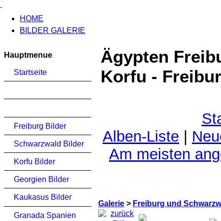
HOME
BILDER GALERIE
Ägypten Freib
Hauptmenue
Korfu - Freib
Startseite
St
Freiburg Bilder
Alben-Liste
|
Neu
Schwarzwald Bilder
Am meisten an
Korfu Bilder
Georgien Bilder
Kaukasus Bilder
Galerie
>
Freiburg und Schwarzwa
Granada Spanien