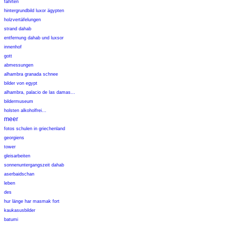
fahrten
hintergrundbild luxor ägypten
holzvertäfelungen
strand dahab
entfernung dahab und luxsor
innenhof
gott
abmessungen
alhambra granada schnee
bilder von egypt
alhambra, palacio de las damas...
bildermuseum
holsten alkoholfrei...
meer
fotos schulen in griechenland
georgiens
tower
gleisarbeiten
sonnenuntergangszeit dahab
aserbaidschan
leben
des
hur länge har masmak fort
kaukasusbilder
batumi