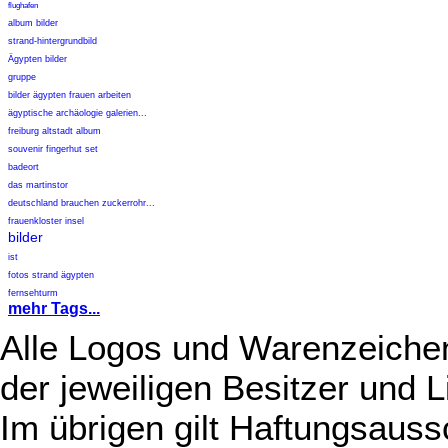
flughafen
album bilder
strand-hintergrundbild
Ägypten bilder
gruppe
bilder ägypten frauen arbeiten
ägyptische archäologie galerien...
freiburg altstadt album
souvenir fingerhut set
badeort
das martinstor
deutschland brauchen zuckerrohr...
frauenkloster insel
bilder
ist
fotos strand ägypten
fernsehturm
mehr Tags...
Alle Logos und Warenzeichen
der jeweiligen Besitzer und L
Im übrigen gilt Haftungsauss